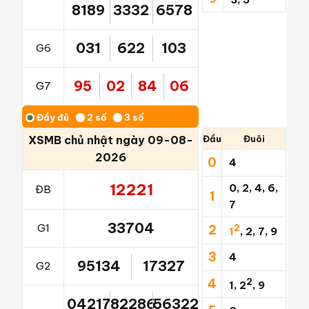
8189
3332
6578
031
622
103
G6
95
02
84
06
G7
XSMB chủ nhật ngày 09-08-
Đầu
Đuôi
2026
0
4
12221
0, 2, 4, 6,
ĐB
1
7
33704
G1
2
2
1
, 2, 7, 9
3
4
95134
17327
G2
4
2
1, 2
, 9
04217
82286
56322