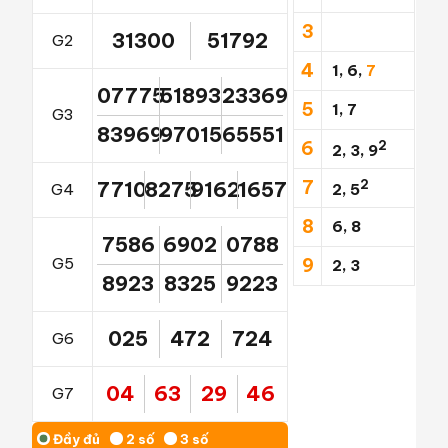
3
31300
51792
G2
4
1, 6,
7
07775
51893
23369
5
1, 7
G3
83969
97015
65551
6
2
2, 3, 9
7
2
7710
8275
9162
1657
G4
2, 5
8
6, 8
7586
6902
0788
G5
9
2, 3
8923
8325
9223
025
472
724
G6
04
63
29
46
G7