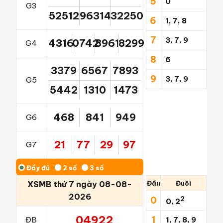
5
0
G3
52512
96314
32250
6
1, 7, 8
7
3, 7, 9
4316
0742
8961
8299
G4
8
6
3379
6567
7893
9
3, 7, 9
G5
5442
1310
1473
468
841
949
G6
21
77
29
97
G7
XSMB thứ 7 ngày 08-08-
Đầu
Đuôi
2026
0
2
0, 2
04922
1
ĐB
1, 7, 8, 9