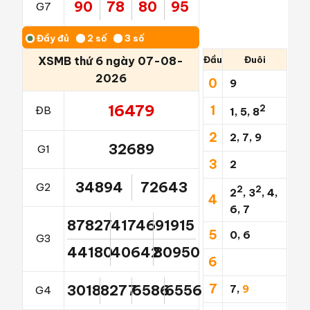
90
78
80
95
G7
XSMB thứ 6 ngày 07-08-
Đầu
Đuôi
2026
0
9
16479
1
2
ĐB
1, 5, 8
2
2, 7, 9
32689
G1
3
2
34894
72643
G2
2
2
2
, 3
, 4,
4
6, 7
87827
41746
91915
5
0, 6
G3
44180
40642
80950
6
7
3018
8277
6586
6556
7,
9
G4