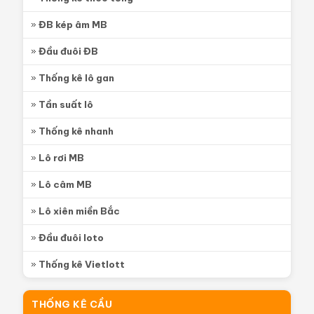
ĐB kép âm MB
Đầu đuôi ĐB
Thống kê lô gan
Tần suất lô
Thống kê nhanh
Lô rơi MB
Lô câm MB
Lô xiên miền Bắc
Đầu đuôi loto
Thống kê Vietlott
THỐNG KÊ CẦU