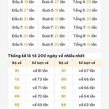
Đầu 4:
18
lần
Đuôi 4:
27
lần
Tổng 4:
23
lần
Đầu 5:
27
lần
Đuôi 5:
18
lần
Tổng 5:
23
lần
Đầu 6:
23
lần
Đuôi 6:
13
lần
Tổng 6:
20
lần
Đầu 7:
16
lần
Đuôi 7:
22
lần
Tổng 7:
16
lần
Đầu 8:
24
lần
Đuôi 8:
22
lần
Tổng 8:
16
lần
Đầu 9:
16
lần
Đuôi 9:
20
lần
Tổng 9:
19
lần
Thống kê lô tô 200 ngày về nhiều nhất
Bộ số
Số lượt về
Bộ số
Số lượt về
91
về 81 lần
51
về 67 lần
13
về 73 lần
60
về 66 lần
52
về 71 lần
90
về 66 lần
09
về 70 lần
81
về 64 lần
92
về 69 lần
54
về 63 lần