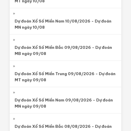
MT ngày 10/08
Dự đoán Xổ Số Miền Nam 10/08/2026 - Dự đoán
MN ngày 10/08
Dự đoán Xổ Số Miền Bắc 09/08/2026 - Dự đoán
MB ngày 09/08
Dự đoán Xổ Số Miền Trung 09/08/2026 - Dự đoán
MT ngày 09/08
Dự đoán Xổ Số Miền Nam 09/08/2026 - Dự đoán
MN ngày 09/08
Dự đoán Xổ Số Miền Bắc 08/08/2026 - Dự đoán