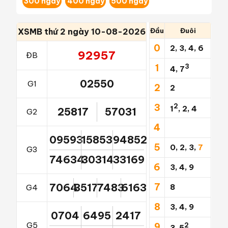
300 ngày
400 ngày
500 ngày
XSMB thứ 2 ngày 10-08-2026
Đầu
Đuôi
0
2, 3, 4, 6
92957
ĐB
1
3
4, 7
02550
G1
2
2
3
2
1
, 2, 4
25817
57031
G2
4
09593
15853
94852
5
0, 2, 3,
7
G3
74634
30314
33169
6
3, 4, 9
7064
3517
7483
6163
7
8
G4
8
3, 4, 9
0704
6495
2417
G5
9
2
3, 5