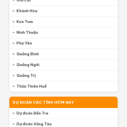
Khánh Hòa
Kon Tum
Ninh Thuận
Phú Yên
Quảng Bình
Quảng Ngãi
Quảng Trị
Thừa Thiên Huế
DỰ ĐOÁN CÁC TỈNH HÔM NAY
Dự đoán Bến Tre
Dự đoán Vũng Tàu