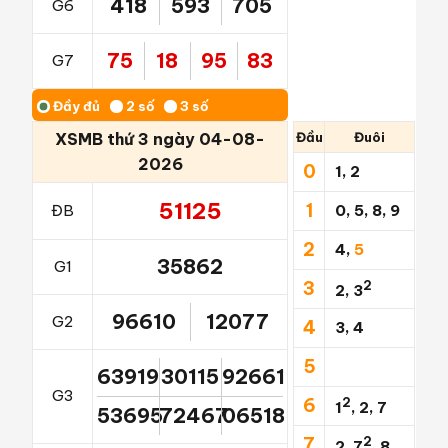
418
593
705
G6
75
18
95
83
G7
XSMB thứ 3 ngày 04-08-
Đầu
Đuôi
2026
0
1, 2
51125
1
ĐB
0, 5, 8, 9
2
4,
5
35862
G1
3
2
2, 3
96610
12077
G2
4
3, 4
5
63919
30115
92661
G3
6
2
1
, 2, 7
53695
72467
06518
7
2
2, 7
, 8