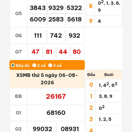
2
0
, 1, 3, 6,
8
3843
9329
5322
9
G5
6009
2583
5618
9
4
111
742
932
G6
47
81
44
80
G7
XSMB thứ 5 ngày 06-08-
Đầu
Đuôi
2026
0
2
3
1, 4
, 6
26167
1
ĐB
3, 8, 9
2
2
0
68160
G1
3
1, 2, 5
99032
08931
G2
4