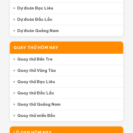
Dự đoán Bạc Liêu
Dự đoán Đắc Lắc
Dự đoán Quảng Nam
QUAY THỬ HÔM NAY
Quay thử Bến Tre
Quay thử Vũng Tàu
Quay thử Bạc Liêu
Quay thử Đắc Lắc
Quay thử Quảng Nam
Quay thử miền Bắc
LÔ GAN HÔM NAY