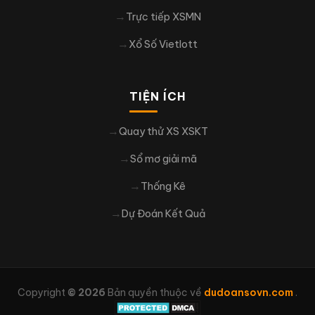
Trực tiếp XSMN
Xổ Số Vietlott
TIỆN ÍCH
Quay thử XS XSKT
Sổ mơ giải mã
Thống Kê
Dự Đoán Kết Quả
Copyright
© 2026
Bản quyền thuộc về
dudoansovn.com
.