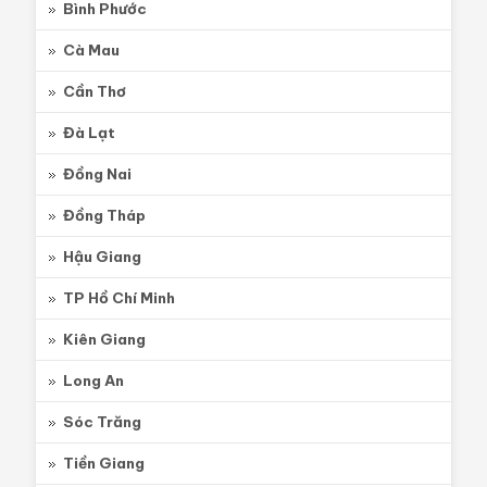
Bình Phước
Cà Mau
Cần Thơ
Đà Lạt
Đồng Nai
Đồng Tháp
Hậu Giang
TP Hồ Chí Minh
Kiên Giang
Long An
Sóc Trăng
Tiền Giang