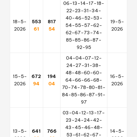
06-13-14-17-18-
22-23-31-34-
40-46-52-53-
18-5-
553
817
19-5-
54-55-57-62-
2026
61
54
2026
62-67-73-74-
85-85-86-87-
92-95
04-04-07-12-
24-27-31-38-
48-48-60-60-
15-5-
672
194
16-5-
64-66-66-68-
2026
94
04
2026
70-74-78-80-81-
84-85-86-87-91-
97
03-04-12-13-17-
23-24-24-42-
43-45-46-48-
13-5-
641
766
14-5-
53-61-62-67-