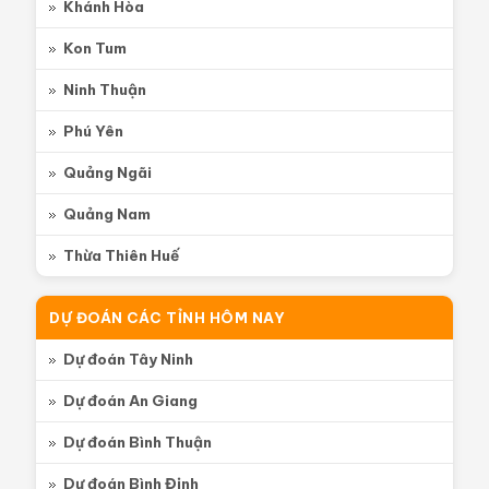
Khánh Hòa
Kon Tum
Ninh Thuận
Phú Yên
Quảng Ngãi
Quảng Nam
Thừa Thiên Huế
DỰ ĐOÁN CÁC TỈNH HÔM NAY
Dự đoán Tây Ninh
Dự đoán An Giang
Dự đoán Bình Thuận
Dự đoán Bình Định