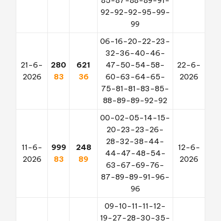
85-87-88-89-91-
92-92-92-95-99-
99
06-16-20-22-23-
32-36-40-46-
21-6-
280
621
47-50-54-58-
22-6-
2026
83
36
60-63-64-65-
2026
75-81-81-83-85-
88-89-89-92-92
00-02-05-14-15-
20-23-23-26-
28-32-38-44-
11-6-
999
248
12-6-
44-47-48-54-
2026
83
89
2026
63-67-69-76-
87-89-89-91-96-
96
09-10-11-11-12-
19-27-28-30-35-