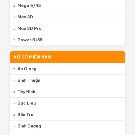
Mega 6/45
Max 3D
Max 3D Pro
Power 6/55
XỔ SỐ MIỀN NAM
An Giang
Bình Thuận
Tây Ninh
Bạc Liêu
Bến Tre
Bình Dương