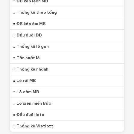
ĐB kép lệch MB
Thống kê theo tổng
ĐB kép âm MB
Đầu đuôi ĐB
Thống kê lô gan
Tần suất lô
Thống kê nhanh
Lô rơi MB
Lô câm MB
Lô xiên miền Bắc
Đầu đuôi loto
Thống kê Vietlott