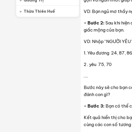
Quảng Trị
Thừa Thiên Huế
VD: Bạn ngủ mơ thấy ng
- Bước 2:
Sau khi hiện 
giấc mộng của bạn.
VD: Nhập “NGƯỜI YÊU” 
1. Yêu đương 24, 87, 8
2 . yêu 75, 70
….
Bước này sẽ cho bạn có
đánh con gì?
- Bước 3:
Bạn có thể c
Kết quả hiển thị cho bạ
cùng các con số tương 