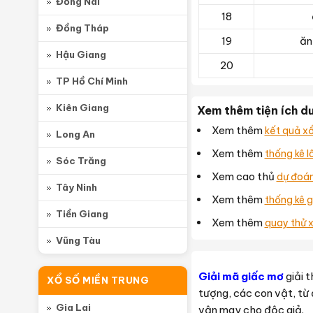
Đồng Nai
18
Đồng Tháp
19
ăn
Hậu Giang
20
TP Hồ Chí Minh
Kiên Giang
Xem thêm tiện ích d
Xem thêm
kết quả x
Long An
Xem thêm
thống kê 
Sóc Trăng
Xem cao thủ
dự đoá
Tây Ninh
Xem thêm
thống kê g
Tiền Giang
Xem thêm
quay thử 
Vũng Tàu
Giải mã giấc mơ
giải t
XỔ SỐ MIỀN TRUNG
tượng, các con vật, từ
Gia Lai
vận may cho độc giả.