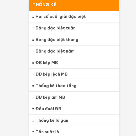
THỐNG KÊ
Hai số cuối giải đặc biệt
Bảng đặc biệt tuần
Bảng đặc biệt tháng
Bảng đặc biệt năm
ĐB kép MB
ĐB kép lệch MB
Thống kê theo tổng
ĐB kép âm MB
Đầu đuôi ĐB
Thống kê lô gan
Tần suất lô