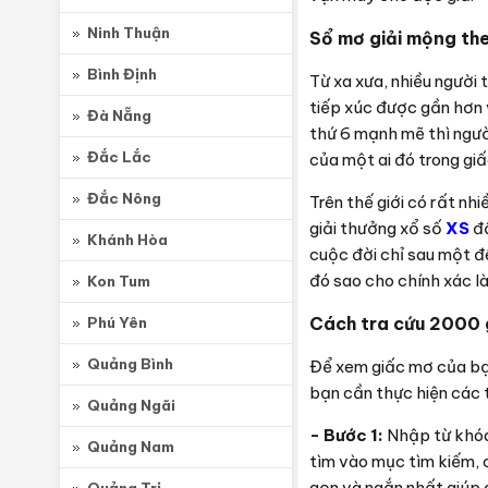
Ninh Thuận
Sổ mơ giải mộng the
Bình Định
Từ xa xưa, nhiều người t
tiếp xúc được gần hơn v
Đà Nẵng
thứ 6 mạnh mẽ thì ngườ
Đắc Lắc
của một ai đó trong gi
Đắc Nông
Trên thế giới có rất n
giải thưởng xổ số
XS
độ
Khánh Hòa
cuộc đời chỉ sau một đ
đó sao cho chính xác là
Kon Tum
Phú Yên
Cách tra cứu 2000 
Quảng Bình
Để xem giấc mơ của bạ
bạn cần thực hiện các 
Quảng Ngãi
- Bước 1:
Nhập từ khóa
Quảng Nam
tìm vào mục tìm kiếm, 
gọn và ngắn nhất giúp c