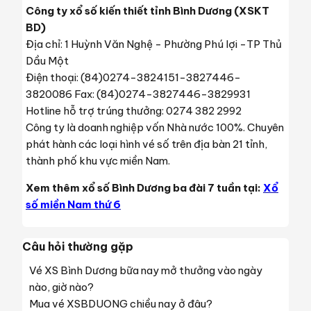
Công ty xổ số kiến thiết tỉnh Bình Dương (XSKT
BD)
Địa chỉ: 1 Huỳnh Văn Nghệ - Phường Phú lợi -TP Thủ
Dầu Một
Điện thoại: (84)0274-3824151-3827446-
3820086 Fax: (84)0274-3827446-3829931
Hotline hỗ trợ trúng thưởng: 0274 382 2992
Công ty là doanh nghiệp vốn Nhà nước 100%. Chuyên
phát hành các loại hình vé số trên địa bàn 21 tỉnh,
thành phố khu vực miền Nam.
Xem thêm xổ số Bình Dương ba đài 7 tuần tại:
Xổ
số miền Nam thứ 6
Câu hỏi thường gặp
Vé XS Bình Dương bữa nay mở thưởng vào ngày
nào, giờ nào?
Mua vé XSBDUONG chiều nay ở đâu?