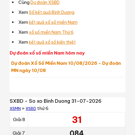
Cùng
Dự đoán XSBD
Xem
Sổ kết quả Bình Dương
Xem
kết quả xổ số miền Nam
Xem
xổ số miền Nam Thứ 6
Xem
kết quả xổ số kiến thiết
Dự đoán xổ số miền Nam hôm nay
Dự đoán Xổ Số Miền Nam 10/08/2026 - Dự đoán
MN ngày 10/08
SXBD - So xo Binh Duong 31-07-2026
»
thứ 6
XSMN
XSBD
31
Giải 8
084
Giải 7