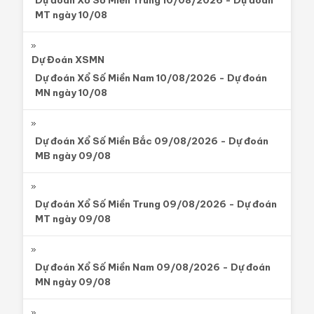
MT ngày 10/08
Dự Đoán XSMN
Dự đoán Xổ Số Miền Nam 10/08/2026 - Dự đoán
MN ngày 10/08
Dự đoán Xổ Số Miền Bắc 09/08/2026 - Dự đoán
MB ngày 09/08
Dự đoán Xổ Số Miền Trung 09/08/2026 - Dự đoán
MT ngày 09/08
Dự đoán Xổ Số Miền Nam 09/08/2026 - Dự đoán
MN ngày 09/08