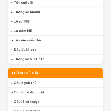
Tần suất lô
Thống kê nhanh
Lô rơi MB
Lô câm MB
Lô xiên miền Bắc
Đầu đuôi loto
Thống kê Vietlott
THỐNG KÊ CẦU
Cầu bạch thủ
Cầu lô tô đặc biệt
Cầu lô tô trượt
Cầu lô tô 2 nháy