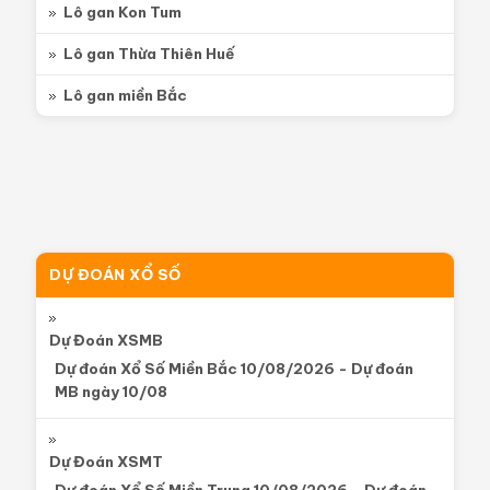
Lô gan Kon Tum
Lô gan Thừa Thiên Huế
Lô gan miền Bắc
DỰ ĐOÁN XỔ SỐ
Dự Đoán XSMB
Dự đoán Xổ Số Miền Bắc 10/08/2026 - Dự đoán
MB ngày 10/08
Dự Đoán XSMT
Dự đoán Xổ Số Miền Trung 10/08/2026 - Dự đoán