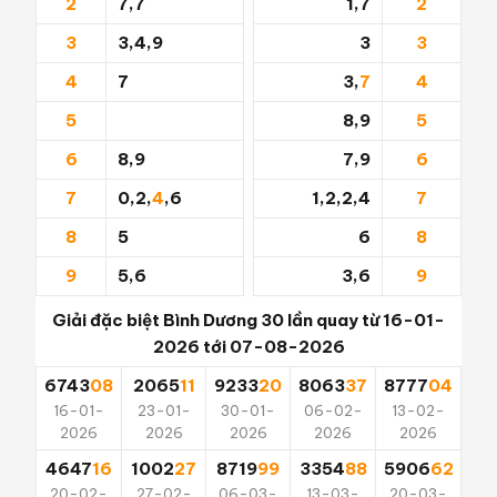
2
7,7
1,7
2
3
3,4,9
3
3
4
7
3,
7
4
5
8,9
5
6
8,9
7,9
6
7
0,2,
4
,6
1,2,2,4
7
8
5
6
8
9
5,6
3,6
9
Giải đặc biệt Bình Dương 30 lần quay từ 16-01-
2026 tới 07-08-2026
6743
08
2065
11
9233
20
8063
37
8777
04
16-01-
23-01-
30-01-
06-02-
13-02-
2026
2026
2026
2026
2026
4647
16
1002
27
8719
99
3354
88
5906
62
20-02-
27-02-
06-03-
13-03-
20-03-