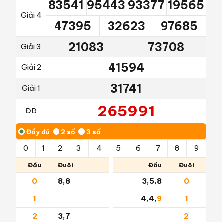
83541
95443
93377
19565
Giải 4
47395
32623
97685
21083
73708
Giải 3
41594
Giải 2
31741
Giải 1
265991
ĐB
0
1
2
3
4
5
6
7
8
9
Đầu
Đuôi
Đầu
Đuôi
0
8,8
3,5,8
0
1
4,4,
9
1
2
3,7
2