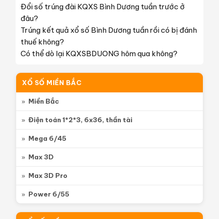
Đổi số trúng đài KQXS Bình Dương tuần trước ở
đâu?
Trúng kết quả xổ số Bình Dương tuần rồi có bị đánh
thuế không?
Có thể dò lại KQXSBDUONG hôm qua không?
XỔ SỐ MIỀN BẮC
Miền Bắc
Điện toán 1*2*3, 6x36, thần tài
Mega 6/45
Max 3D
Max 3D Pro
Power 6/55