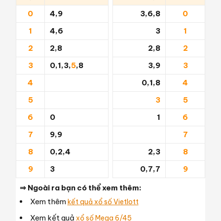
0
4,9
3,6,8
0
1
4,6
3
1
2
2,8
2,8
2
3
0,1,3,
5
,8
3,9
3
4
0,1,8
4
5
3
5
6
0
1
6
7
9,9
7
8
0,2,4
2,3
8
9
3
0,7,7
9
⇒ Ngoài ra bạn có thể xem thêm:
Xem thêm
kết quả xổ số Vietlott
Xem kết quả
xổ số Mega 6/45