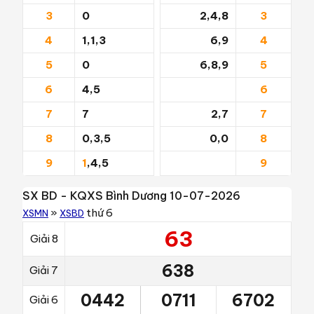
3
0
2,4,8
3
4
1,1,3
6,9
4
5
0
6,8,9
5
6
4,5
6
7
7
2,7
7
8
0,3,5
0,0
8
9
1
,4,5
9
SX BD - KQXS Bình Dương 10-07-2026
»
thứ 6
XSMN
XSBD
63
Giải 8
638
Giải 7
0442
0711
6702
Giải 6