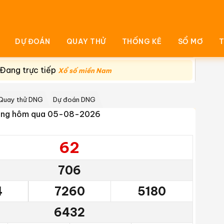
DỰ ĐOÁN
QUAY THỬ
THỐNG KÊ
SỔ MƠ
T
Đang trực tiếp
Xổ số miền Nam
Quay thử DNG
Dự đoán DNG
ẵng hôm qua 05-08-2026
62
706
4
7260
5180
6432