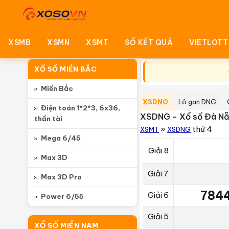
XSMB
XSMN
XSMT
SỔ KẾT QUẢ
VIETLOTT
XỔ SỐ MIỀN BẮC
Miền Bắc
XSDNG
Lô gan DNG
Điện toán 1*2*3, 6x36,
XSDNG - Xổ số Đà N
thần tài
»
thứ 4
XSMT
XSDNG
Mega 6/45
Giải 8
Max 3D
Giải 7
Max 3D Pro
784
Giải 6
Power 6/55
Giải 5
XỔ SỐ MIỀN NAM