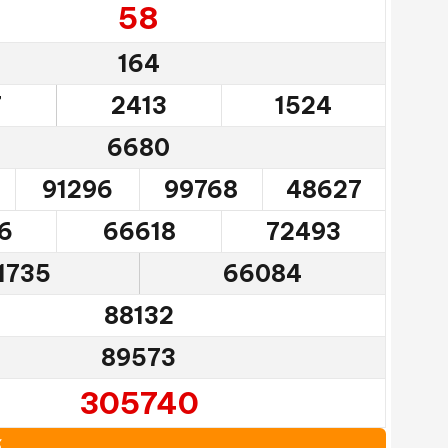
58
164
7
2413
1524
6680
91296
99768
48627
6
66618
72493
1735
66084
88132
89573
305740