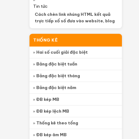
Tin tức
Cách chèn link nhúng HTML kết quả
trực tiếp xổ số đưa vào website, blog
THỐNG KÊ
Hai số cuối giải đặc biệt
Bảng đặc biệt tuần
Bảng đặc biệt tháng
Bảng đặc biệt năm
ĐB kép MB
ĐB kép lệch MB
Thống kê theo tổng
ĐB kép âm MB