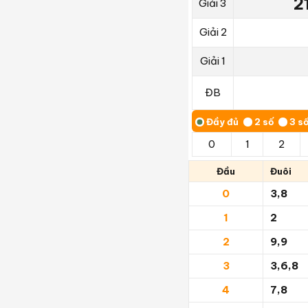
2
Giải 3
Giải 2
Giải 1
ĐB
0
1
2
Đầu
Đuôi
0
3,8
1
2
2
9,9
3
3,6,8
4
7,8