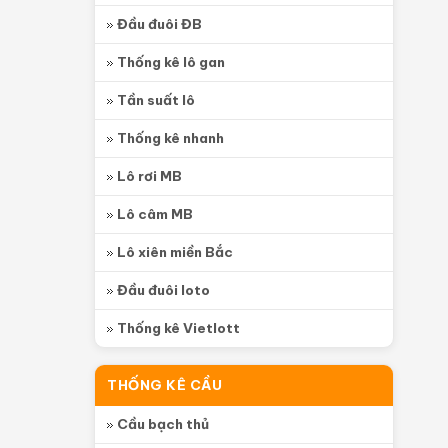
Đầu đuôi ĐB
Thống kê lô gan
Tần suất lô
Thống kê nhanh
Lô rơi MB
Lô câm MB
Lô xiên miền Bắc
Đầu đuôi loto
Thống kê Vietlott
THỐNG KÊ CẦU
Cầu bạch thủ