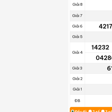
Giải 8
Giải 7
421
Giải 6
Giải 5
14232
Giải 4
0428
6
Giải 3
Giải 2
Giải 1
ĐB