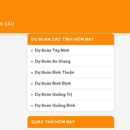
K CẦU
DỰ ĐOÁN CÁC TỈNH HÔM NAY
Dự đoán Tây Ninh
Dự đoán An Giang
Dự đoán Bình Thuận
Dự đoán Bình Định
Dự đoán Quảng Trị
Dự đoán Quảng Bình
QUAY THỬ HÔM NAY