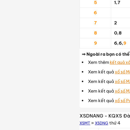
5
1,7
6
7
2
8
0,8
9
6,6,
9
⇒ Ngoài ra bạn có th
Xem thêm
kết quả xổ
Xem kết quả
xổ số 
Xem kết quả
xổ số 
Xem kết quả
xổ số M
Xem kết quả
xổ số P
XSDNANG - KQXS Đà
»
thứ 4
XSMT
XSDNG