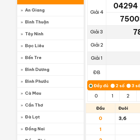
04294
An Giang
Giải 4
7500
Bình Thuận
7
Giải 3
Tây Ninh
Giải 2
Bạc Liêu
Bến Tre
Giải 1
Bình Dương
ĐB
Bình Phước
Cà Mau
0
1
2
Cần Thơ
Đầu
Đuôi
Đà Lạt
0
3,6
Đồng Nai
1