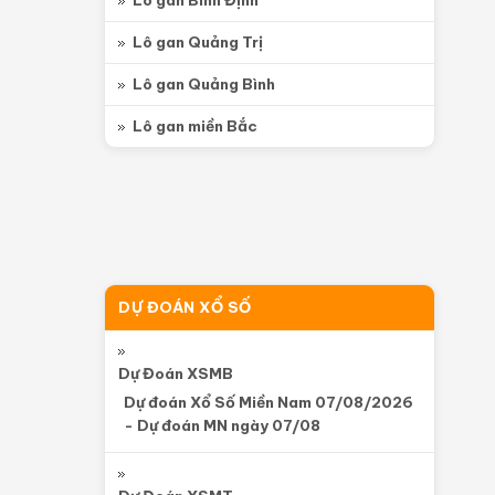
Lô gan Bình Định
Lô gan Quảng Trị
Lô gan Quảng Bình
Lô gan miền Bắc
DỰ ĐOÁN XỔ SỐ
Dự Đoán XSMB
Dự đoán Xổ Số Miền Nam 07/08/2026
- Dự đoán MN ngày 07/08