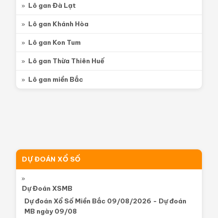
Lô gan Đà Lạt
Lô gan Khánh Hòa
Lô gan Kon Tum
Lô gan Thừa Thiên Huế
Lô gan miền Bắc
DỰ ĐOÁN XỔ SỐ
Dự Đoán XSMB
Dự đoán Xổ Số Miền Bắc 09/08/2026 - Dự đoán
MB ngày 09/08