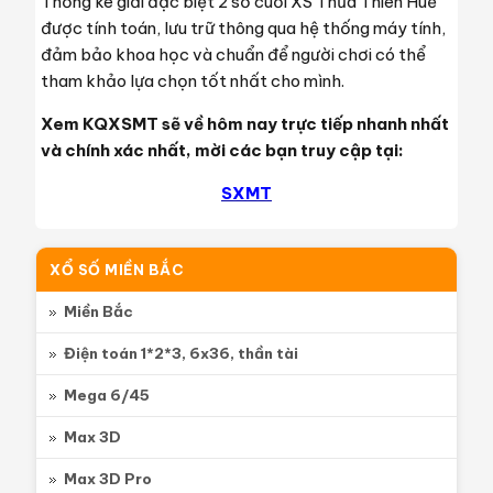
Thống kê giải đặc biệt 2 số cuối XS Thừa Thiên Huế
được tính toán, lưu trữ thông qua hệ thống máy tính,
đảm bảo khoa học và chuẩn để người chơi có thể
tham khảo lựa chọn tốt nhất cho mình.
Xem KQXSMT sẽ về hôm nay trực tiếp nhanh nhất
và chính xác nhất, mời các bạn truy cập tại:
SXMT
XỔ SỐ MIỀN BẮC
Miền Bắc
Điện toán 1*2*3, 6x36, thần tài
Mega 6/45
Max 3D
Max 3D Pro