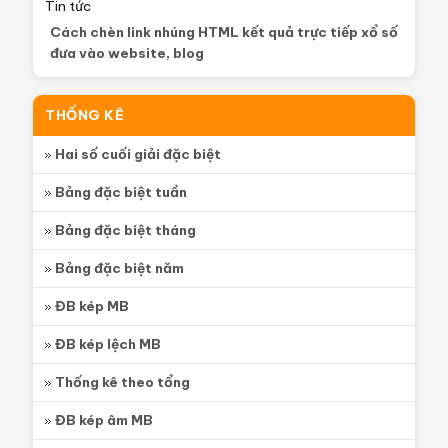
Tin tức
Cách chèn link nhúng HTML kết quả trực tiếp xổ số
đưa vào website, blog
THỐNG KÊ
Hai số cuối giải đặc biệt
Bảng đặc biệt tuần
Bảng đặc biệt tháng
Bảng đặc biệt năm
ĐB kép MB
ĐB kép lệch MB
Thống kê theo tổng
ĐB kép âm MB