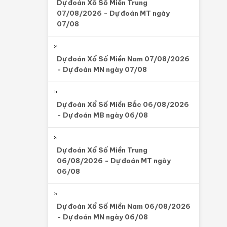
Dự đoán Xổ Số Miền Trung
07/08/2026 - Dự đoán MT ngày
07/08
Dự đoán Xổ Số Miền Nam 07/08/2026
- Dự đoán MN ngày 07/08
Dự đoán Xổ Số Miền Bắc 06/08/2026
- Dự đoán MB ngày 06/08
Dự đoán Xổ Số Miền Trung
06/08/2026 - Dự đoán MT ngày
06/08
Dự đoán Xổ Số Miền Nam 06/08/2026
- Dự đoán MN ngày 06/08