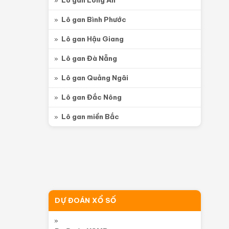
Lô gan Long An
Lô gan Bình Phước
Lô gan Hậu Giang
Lô gan Đà Nẵng
Lô gan Quảng Ngãi
Lô gan Đắc Nông
Lô gan miền Bắc
DỰ ĐOÁN XỔ SỐ