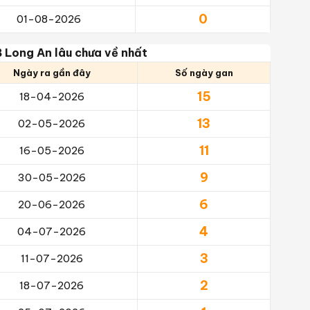
0
01-08-2026
B Long An lâu chưa về nhất
Ngày ra gần đây
Số ngày gan
15
18-04-2026
13
02-05-2026
11
16-05-2026
9
30-05-2026
6
20-06-2026
4
04-07-2026
3
11-07-2026
2
18-07-2026