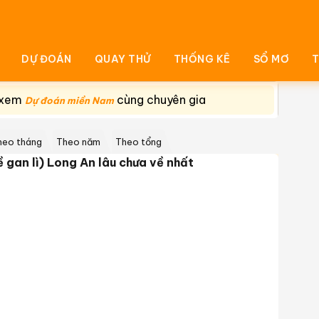
DỰ ĐOÁN
QUAY THỬ
THỐNG KÊ
SỔ MƠ
T
 xem
cùng chuyên gia
Dự đoán miền Nam
heo tháng
Theo năm
Theo tổng
ề gan lì) Long An lâu chưa về nhất