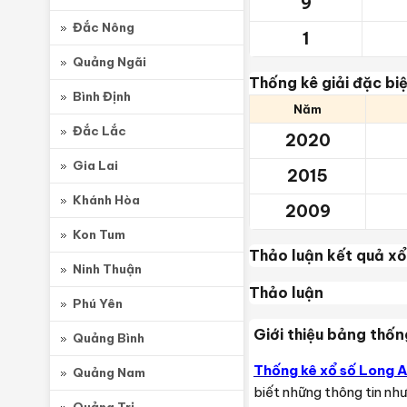
9
Đắc Nông
1
Quảng Ngãi
Thống kê giải đặc b
Bình Định
Năm
Đắc Lắc
2020
Gia Lai
2015
Khánh Hòa
2009
Kon Tum
Thảo luận kết quả xổ
Ninh Thuận
Thảo luận
Phú Yên
Giới thiệu bảng thố
Quảng Bình
Thống kê xổ số Long 
Quảng Nam
biết những thông tin như