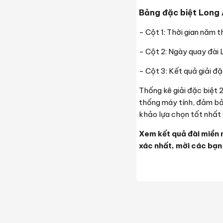
Bảng đặc biệt Long 
- Cột 1: Thời gian năm t
- Cột 2: Ngày quay đài 
- Cột 3: Kết quả giải đặ
Thống kê giải đặc biệt 
thống máy tính, đảm bả
khảo lựa chọn tốt nhất 
Xem kết quả đài miền 
xác nhất, mời các bạn 