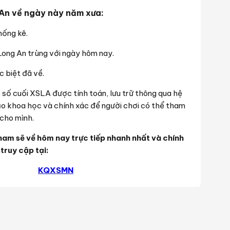
An về ngày này năm xưa:
hống kê.
Long An trùng với ngày hôm nay.
c biệt đã về.
2 số cuối XSLA được tính toán, lưu trữ thông qua hệ
o khoa học và chính xác để người chơi có thể tham
cho mình.
nam sẽ về hôm nay trực tiếp nhanh nhất và chính
truy cập tại:
KQXSMN