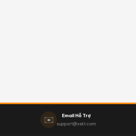
Email Hỗ Trợ
✉️
support@xskt.com