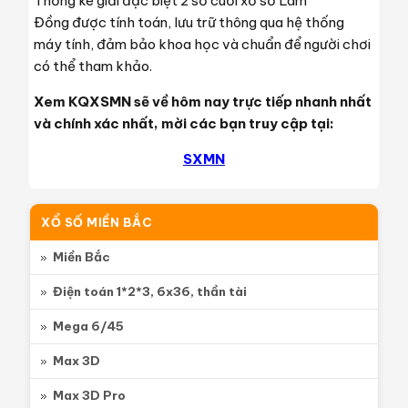
Thống kê giải đặc biệt 2 số cuối xổ số Lâm
Đồng được tính toán, lưu trữ thông qua hệ thống
máy tính, đảm bảo khoa học và chuẩn để người chơi
có thể tham khảo.
Xem KQXSMN sẽ về hôm nay trực tiếp nhanh nhất
và chính xác nhất, mời các bạn truy cập tại:
SXMN
XỔ SỐ MIỀN BẮC
Miền Bắc
Điện toán 1*2*3, 6x36, thần tài
Mega 6/45
Max 3D
Max 3D Pro