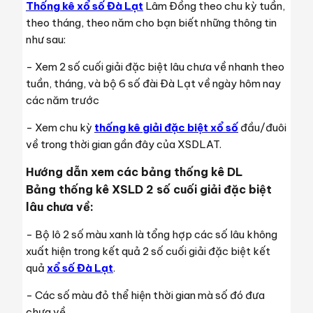
Thống kê xổ số Đà Lạt
Lâm Đồng theo chu kỳ tuần,
theo tháng, theo năm cho bạn biết những thông tin
như sau:
- Xem 2 số cuối giải đặc biệt lâu chưa về nhanh theo
tuần, tháng, và bộ 6 số đài Đà Lạt về ngày hôm nay
các năm trước
- Xem chu kỳ
thống kê giải đặc biệt xổ số
đầu/đuôi
về trong thời gian gần đây của XSDLAT.
Hướng dẫn xem các bảng thống kê DL
Bảng thống kê XSLD 2 số cuối giải đặc biệt
lâu chưa về:
- Bộ lô 2 số màu xanh là tổng hợp các số lâu không
xuất hiện trong kết quả 2 số cuối giải đặc biệt kết
quả
xổ số Đà Lạt
.
- Các số màu đỏ thể hiện thời gian mà số đó đưa
chưa về.