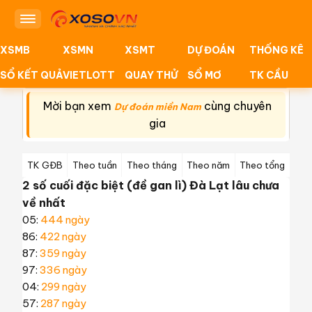
XSMB
XSMN
XSMT
DỰ ĐOÁN
THỐNG KÊ
SỔ KẾT QUẢ
VIETLOTT
QUAY THỬ
SỔ MƠ
TK CẦU
Mời bạn xem
cùng chuyên
Dự đoán miền Nam
gia
TK GĐB
Theo tuần
Theo tháng
Theo năm
Theo tổng
2 số cuối đặc biệt (đề gan lì) Đà Lạt lâu chưa
về nhất
05:
444 ngày
86:
422 ngày
87:
359 ngày
97:
336 ngày
04:
299 ngày
57:
287 ngày