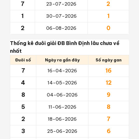
7
2
23-07-2026
1
1
30-07-2026
2
0
06-08-2026
Thống kê đuôi giải ĐB Bình Định lâu chưa về
nhất
Đuôi số
Ngày ra gần đây
Số ngày gan
7
16
16-04-2026
4
12
14-05-2026
8
9
04-06-2026
5
8
11-06-2026
2
7
18-06-2026
3
6
25-06-2026