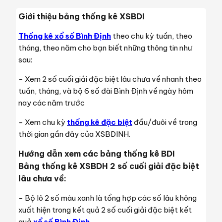
Giới thiệu bảng thống kê XSBDI
Thống kê xổ số Bình Định
theo chu kỳ tuần, theo
tháng, theo năm cho bạn biết những thông tin như
sau:
- Xem 2 số cuối giải đặc biệt lâu chưa về nhanh theo
tuần, tháng, và bộ 6 số đài Bình Định về ngày hôm
nay các năm trước
- Xem chu kỳ
thống kê đặc biệt
đầu/đuôi về trong
thời gian gần đây của XSBDINH.
Hướng dẫn xem các bảng thống kê BDI
Bảng thống kê XSBDH 2 số cuối giải đặc biệt
lâu chưa về:
- Bộ lô 2 số màu xanh là tổng hợp các số lâu không
xuất hiện trong kết quả 2 số cuối giải đặc biệt kết
quả
xổ số Bình Định
.