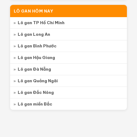
LÔ GAN HÔM NAY
Lô gan TP Hồ Chí Minh
Lô gan Long An
Lô gan Bình Phước
Lô gan Hậu Giang
Lô gan Đà Nẵng
Lô gan Quảng Ngãi
Lô gan Đắc Nông
Lô gan miền Bắc