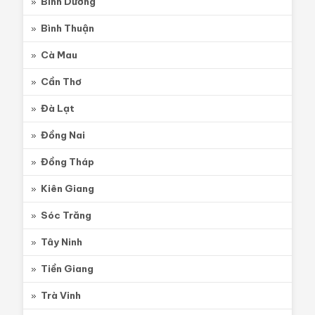
Bình Dương
Bình Thuận
Cà Mau
Cần Thơ
Đà Lạt
Đồng Nai
Đồng Tháp
Kiên Giang
Sóc Trăng
Tây Ninh
Tiền Giang
Trà Vinh