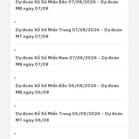
Dự đoán Xổ Số Miền Bắc 07/08/2026 - Dự đoán
MB ngày 07/08
Dự đoán Xổ Số Miền Trung 07/08/2026 - Dự đoán
MT ngày 07/08
Dự đoán Xổ Số Miền Nam 07/08/2026 - Dự đoán
MN ngày 07/08
Dự đoán Xổ Số Miền Bắc 06/08/2026 - Dự đoán
MB ngày 06/08
Dự đoán Xổ Số Miền Trung 06/08/2026 - Dự đoán
MT ngày 06/08