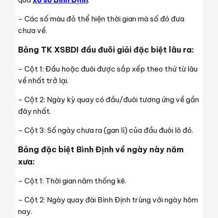
- Các số màu đỏ thể hiện thời gian mà số đó đưa
chưa về.
Bảng TK XSBDI đầu đuôi giải đặc biệt lâu ra:
- Cột 1: Đầu hoặc đuôi được sắp xếp theo thứ từ lâu
về nhất trở lại.
- Cột 2: Ngày kỳ quay có đầu/đuôi tương ứng về gần
đây nhất.
- Cột 3: Số ngày chưa ra (gan lì) của đầu đuôi lô đó.
Bảng đặc biệt Bình Định về ngày này năm
xưa:
- Cột 1: Thời gian năm thống kê.
- Cột 2: Ngày quay đài Bình Định trùng với ngày hôm
nay.