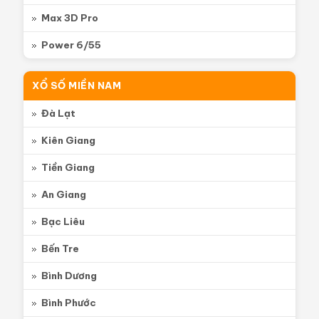
Max 3D Pro
Power 6/55
XỔ SỐ MIỀN NAM
Đà Lạt
Kiên Giang
Tiền Giang
An Giang
Bạc Liêu
Bến Tre
Bình Dương
Bình Phước