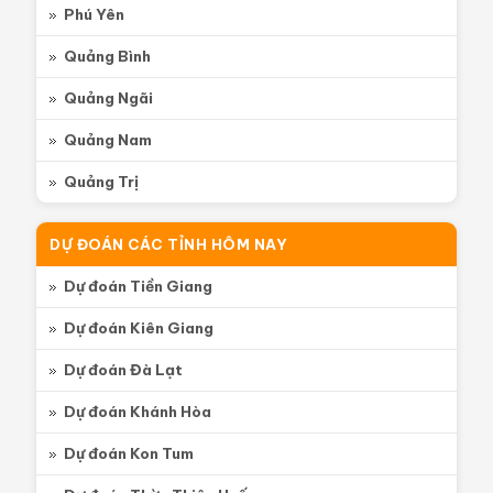
Phú Yên
Quảng Bình
Quảng Ngãi
Quảng Nam
Quảng Trị
DỰ ĐOÁN CÁC TỈNH HÔM NAY
Dự đoán Tiền Giang
Dự đoán Kiên Giang
Dự đoán Đà Lạt
Dự đoán Khánh Hòa
Dự đoán Kon Tum