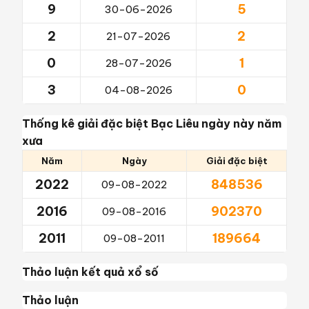
9
5
30-06-2026
2
2
21-07-2026
0
1
28-07-2026
3
0
04-08-2026
Thống kê giải đặc biệt Bạc Liêu ngày này năm
xưa
Năm
Ngày
Giải đặc biệt
2022
848536
09-08-2022
2016
902370
09-08-2016
2011
189664
09-08-2011
Thảo luận kết quả xổ số
Thảo luận