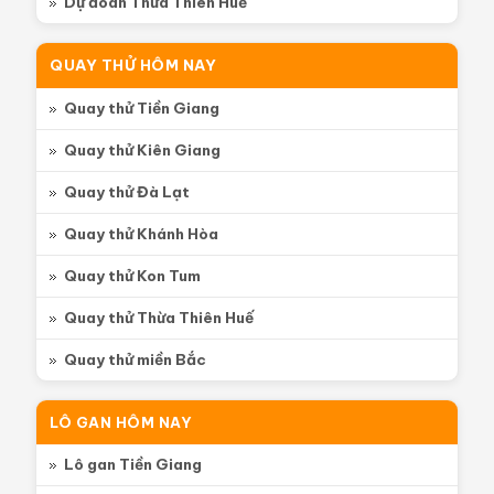
Dự đoán Thừa Thiên Huế
QUAY THỬ HÔM NAY
Quay thử Tiền Giang
Quay thử Kiên Giang
Quay thử Đà Lạt
Quay thử Khánh Hòa
Quay thử Kon Tum
Quay thử Thừa Thiên Huế
Quay thử miền Bắc
LÔ GAN HÔM NAY
Lô gan Tiền Giang