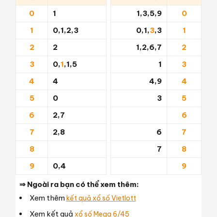
0
1
1,3,5,9
0
1
0,1,2,3
0,1,
3
,3
1
2
2
1,2,6,7
2
3
0,
1
,1,5
1
3
4
4
4,9
4
5
0
3
5
6
2,7
6
7
2,8
6
7
8
7
8
9
0,4
9
⇒ Ngoài ra bạn có thể xem thêm:
Xem thêm
kết quả xổ số Vietlott
Xem kết quả
xổ số Mega 6/45