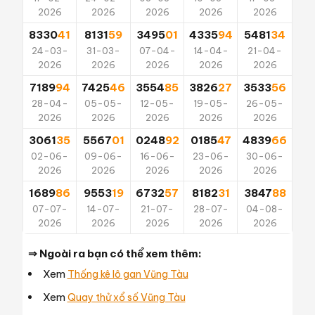
2026
2026
2026
2026
2026
8330
41
8131
59
3495
01
4335
94
5481
34
24-03-
31-03-
07-04-
14-04-
21-04-
2026
2026
2026
2026
2026
7189
94
7425
46
3554
85
3826
27
3533
56
28-04-
05-05-
12-05-
19-05-
26-05-
2026
2026
2026
2026
2026
3061
35
5567
01
0248
92
0185
47
4839
66
02-06-
09-06-
16-06-
23-06-
30-06-
2026
2026
2026
2026
2026
1689
86
9553
19
6732
57
8182
31
3847
88
07-07-
14-07-
21-07-
28-07-
04-08-
2026
2026
2026
2026
2026
⇒ Ngoài ra bạn có thể xem thêm:
Xem
Thống kê lô gan Vũng Tàu
Xem
Quay thử xổ số Vũng Tàu