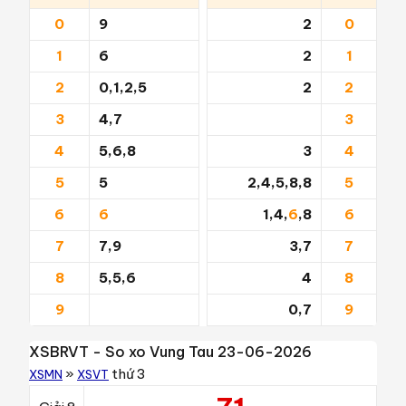
0
9
2
0
1
6
2
1
2
0,1,2,5
2
2
3
4,7
3
4
5,6,8
3
4
5
5
2,4,5,8,8
5
6
6
1,4,
6
,8
6
7
7,9
3,7
7
8
5,5,6
4
8
9
0,7
9
XSBRVT - So xo Vung Tau 23-06-2026
»
thứ 3
XSMN
XSVT