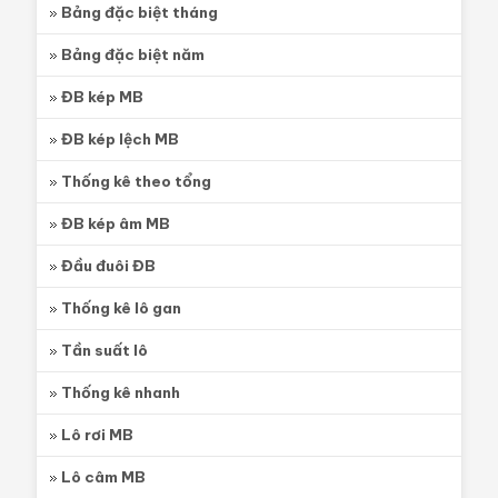
Bảng đặc biệt tháng
Bảng đặc biệt năm
ĐB kép MB
ĐB kép lệch MB
Thống kê theo tổng
ĐB kép âm MB
Đầu đuôi ĐB
Thống kê lô gan
Tần suất lô
Thống kê nhanh
Lô rơi MB
Lô câm MB