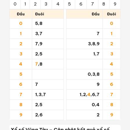
0
1
2
3
4
5
6
7
8
9
Đầu
Đuôi
Đầu
Đuôi
0
5,8
0
1
3,7
7
1
2
7,9
3,8,9
2
3
2,5
1,7
3
4
7
,8
4
5
0,3,8
5
6
7
9
6
7
1,3,7
1,2,
4
,6,7
7
8
2,5
0,4
8
9
2,6
2
9
Xổ số Vũng Tàu – Cập nhật kết quả xổ số