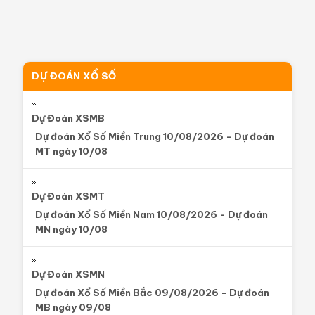
DỰ ĐOÁN XỔ SỐ
Dự Đoán XSMB
Dự đoán Xổ Số Miền Trung 10/08/2026 - Dự đoán
MT ngày 10/08
Dự Đoán XSMT
Dự đoán Xổ Số Miền Nam 10/08/2026 - Dự đoán
MN ngày 10/08
Dự Đoán XSMN
Dự đoán Xổ Số Miền Bắc 09/08/2026 - Dự đoán
MB ngày 09/08