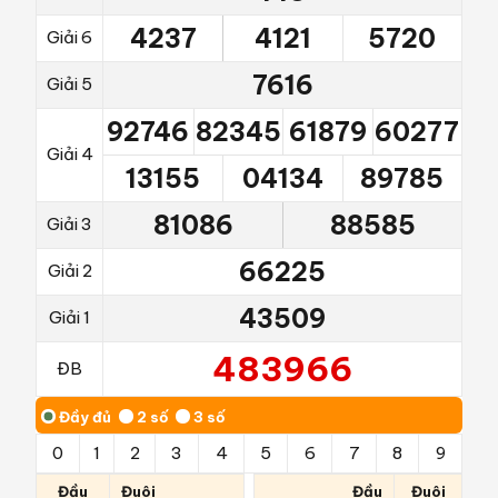
4237
4121
5720
Giải 6
7616
Giải 5
92746
82345
61879
60277
Giải 4
13155
04134
89785
81086
88585
Giải 3
66225
Giải 2
43509
Giải 1
483966
ĐB
0
1
2
3
4
5
6
7
8
9
Đầu
Đuôi
Đầu
Đuôi