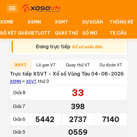
XSMB
XSMN
XSMT
DỰ ĐOÁN
THỐNG KÊ
SỔ KẾT QUẢ
VIETLOTT
QUAY THỬ
SỔ MƠ
TK CẦU
Đang trực tiếp
Xổ số miền Bắc
XSVT
Lô gan VT
Quay thử VT
Dự đoán VT
Trực tiếp XSVT - Xổ số Vũng Tàu 04-08-2026
»
thứ 3
XSMN
XSVT
33
Giải 8
398
Giải 7
5442
2737
7140
Giải 6
0559
Giải 5