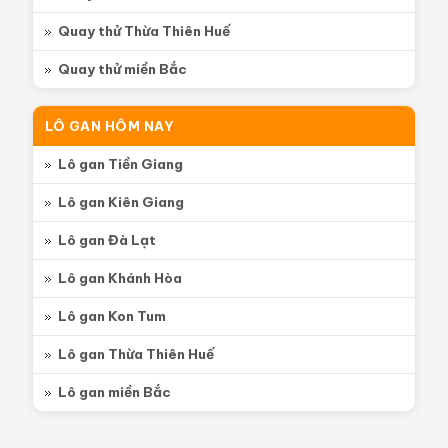
Quay thử Thừa Thiên Huế
Quay thử miền Bắc
LÔ GAN HÔM NAY
Lô gan Tiền Giang
Lô gan Kiên Giang
Lô gan Đà Lạt
Lô gan Khánh Hòa
Lô gan Kon Tum
Lô gan Thừa Thiên Huế
Lô gan miền Bắc