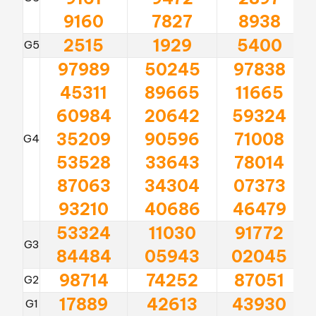
9160
7827
8938
2515
1929
5400
G5
97989
50245
97838
45311
89665
11665
60984
20642
59324
35209
90596
71008
G4
53528
33643
78014
87063
34304
07373
93210
40686
46479
53324
11030
91772
G3
84484
05943
02045
98714
74252
87051
G2
17889
42613
43930
G1