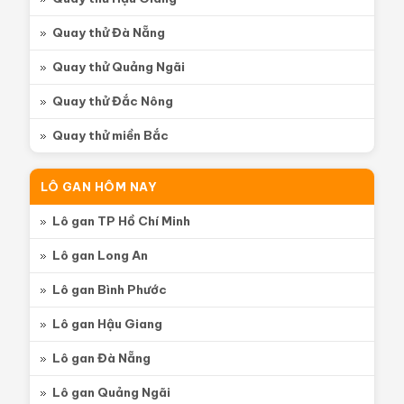
Quay thử Đà Nẵng
Quay thử Quảng Ngãi
Quay thử Đắc Nông
Quay thử miền Bắc
LÔ GAN HÔM NAY
Lô gan TP Hồ Chí Minh
Lô gan Long An
Lô gan Bình Phước
Lô gan Hậu Giang
Lô gan Đà Nẵng
Lô gan Quảng Ngãi