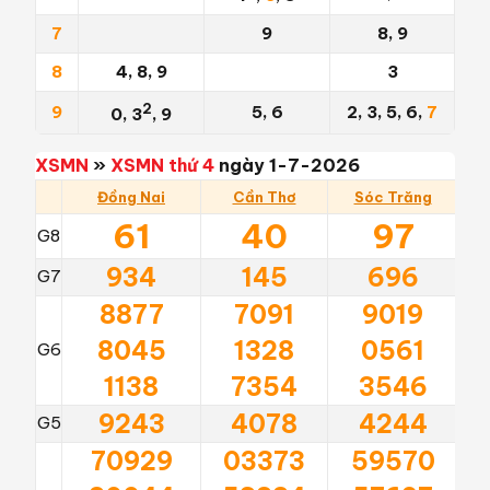
7
9
8, 9
8
4, 8, 9
3
2
9
5, 6
2, 3, 5, 6,
7
0, 3
, 9
XSMN
»
XSMN thứ 4
ngày 1-7-2026
Đồng Nai
Cần Thơ
Sóc Trăng
61
40
97
G8
934
145
696
G7
8877
7091
9019
8045
1328
0561
G6
1138
7354
3546
9243
4078
4244
G5
70929
03373
59570