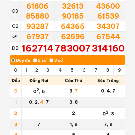
61806
32613
43600
G3
85880
90185
61539
93287
64365
34307
G2
67937
62596
67544
G1
162714
783007
314160
ĐB
0
1
2
3
4
5
6
7
8
9
Đầu
Đồng Nai
Cần Thơ
Sóc Trăng
2
0
3,
7
0, 4, 7
0
, 6
1
0, 2,
4
, 7
3, 8
2
2
2
0
, 3
3
7
1, 9
7, 9
4
8
4