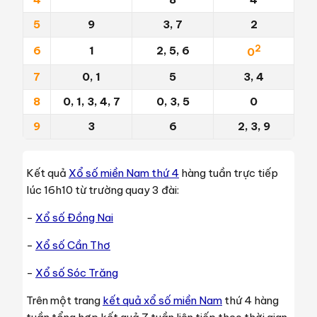
5
9
3, 7
2
2
6
1
2, 5, 6
0
7
0, 1
5
3, 4
8
0, 1, 3, 4, 7
0, 3, 5
0
9
3
6
2, 3, 9
Kết quả
Xổ số miền Nam thứ 4
hàng tuần trực tiếp
lúc 16h10 từ trường quay 3 đài:
-
Xổ số Đồng Nai
-
Xổ số Cần Thơ
-
Xổ số Sóc Trăng
Trên một trang
kết quả xổ số miền Nam
thứ 4 hàng