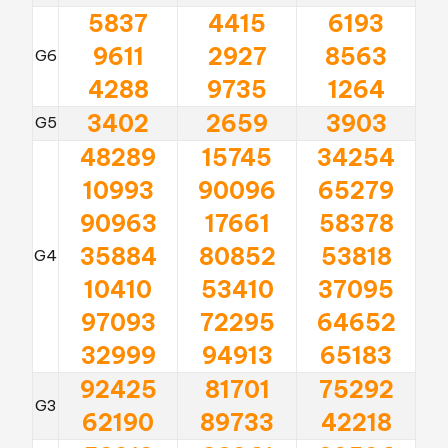
5837
4415
6193
9611
2927
8563
G6
4288
9735
1264
3402
2659
3903
G5
48289
15745
34254
10993
90096
65279
90963
17661
58378
35884
80852
53818
G4
10410
53410
37095
97093
72295
64652
32999
94913
65183
92425
81701
75292
G3
62190
89733
42218