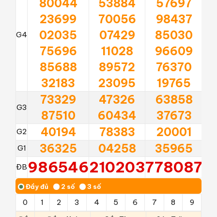
80044
53884
57697
23699
70056
98437
02035
07429
85030
G4
75696
11028
96609
85688
89572
76370
32183
23095
19765
73329
47326
63858
G3
87510
60434
37673
40194
78383
20001
G2
36325
04258
35965
G1
986546
210203
778087
ĐB
0
1
2
3
4
5
6
7
8
9