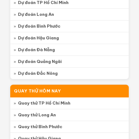
Dự đoán TP Hồ Chí Minh
Dự đoán Long An
Dự đoán Bình Phước
Dự đoán Hậu Giang
Dự đoán Đà Nẵng
Dự đoán Quảng Ngãi
Dự đoán Đắc Nông
QUAY THỬ HÔM NAY
Quay thử TP Hồ Chí Minh
Quay thử Long An
Quay thử Bình Phước
Quay thử Hậu Giang