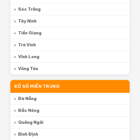
Sóc Trăng
Tây Ninh
Tiền Giang
Trà Vinh
Vĩnh Long
Vũng Tàu
XỔ SỐ MIỀN TRUNG
Đà Nẵng
Đắc Nông
Quảng Ngãi
Bình Định