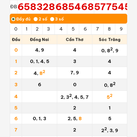
658328
685468
577545
ĐB
0
1
2
3
4
5
6
7
8
9
Đầu
Đồng Nai
Cần Thơ
Sóc Trăng
2
0
4, 9
4
0, 8
, 9
1
0, 1, 4, 5
3
4
2
2
7, 9
4
4,
8
2
3
6
0
0, 8
2
2
4
2, 3
, 4, 5, 7
5
5
2
1
6
0, 1, 3
2, 5,
8
5
2
7
2
2
, 3, 9