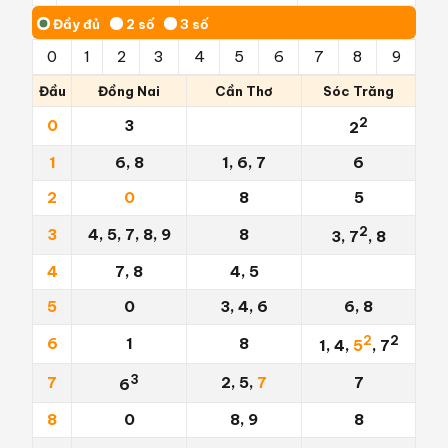
0
1
2
3
4
5
6
7
8
9
Đầu
Đồng Nai
Cần Thơ
Sóc Trăng
2
0
3
2
1
6, 8
1, 6, 7
6
2
0
8
5
2
3
4, 5, 7, 8, 9
8
3, 7
, 8
4
7, 8
4, 5
5
0
3, 4, 6
6, 8
2
2
6
1
8
1, 4,
5
, 7
3
7
2, 5,
7
7
6
8
0
8, 9
8