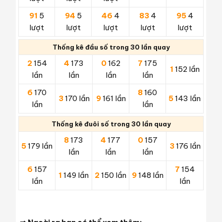
91
5
94
5
46
4
83
4
95
4
lượt
lượt
lượt
lượt
lượt
Thống kê đầu số trong 30 lần quay
2
154
4
173
0
162
7
175
1
152 lần
lần
lần
lần
lần
6
170
8
160
3
170 lần
9
161 lần
5
143 lần
lần
lần
Thống kê đuôi số trong 30 lần quay
8
173
4
177
0
157
5
179 lần
3
176 lần
lần
lần
lần
6
157
7
154
1
149 lần
2
150 lần
9
148 lần
lần
lần