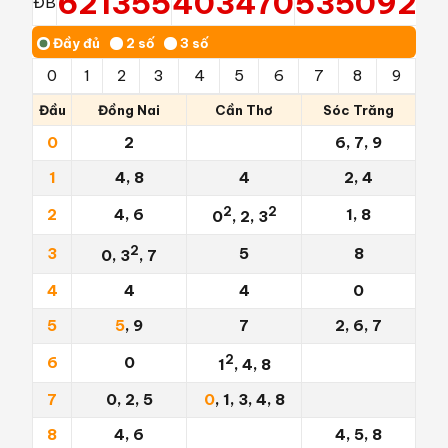
621355
403470
535092
ĐB
0
1
2
3
4
5
6
7
8
9
Đầu
Đồng Nai
Cần Thơ
Sóc Trăng
0
2
6, 7, 9
1
4, 8
4
2, 4
2
2
2
4, 6
1, 8
0
, 2, 3
2
3
5
8
0, 3
, 7
4
4
4
0
5
5
, 9
7
2, 6, 7
2
6
0
1
, 4, 8
7
0, 2, 5
0
, 1, 3, 4, 8
8
4, 6
4, 5, 8