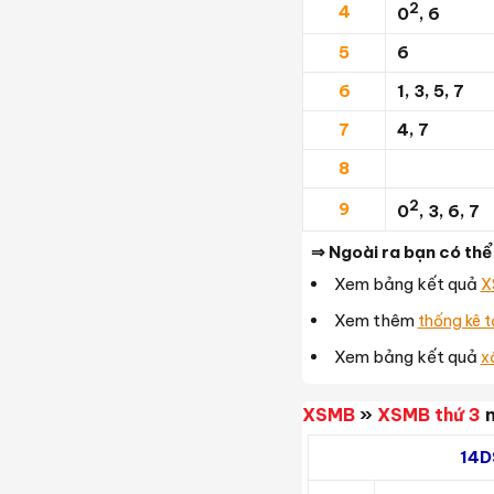
2
4
0
, 6
5
6
6
1, 3, 5, 7
7
4, 7
8
2
9
0
, 3, 6, 7
⇒ Ngoài ra bạn có th
Xem bảng kết quả
X
Xem thêm
thống kê t
Xem bảng kết quả
x
XSMB
»
XSMB thứ 3
n
14D