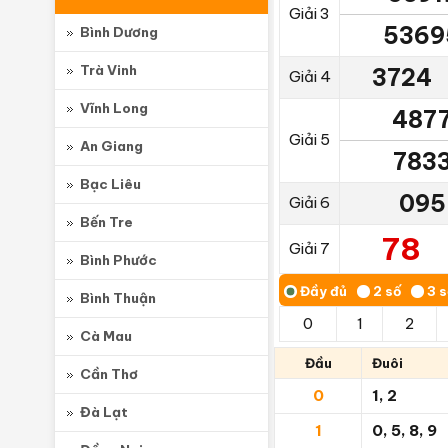
Giải 3
5369
Bình Dương
Trà Vinh
3724
Giải 4
Vĩnh Long
487
Giải 5
An Giang
783
Bạc Liêu
095
Giải 6
Bến Tre
78
Giải 7
Bình Phước
Bình Thuận
0
1
2
Cà Mau
Đầu
Đuôi
Cần Thơ
0
1, 2
Đà Lạt
1
0, 5, 8, 9