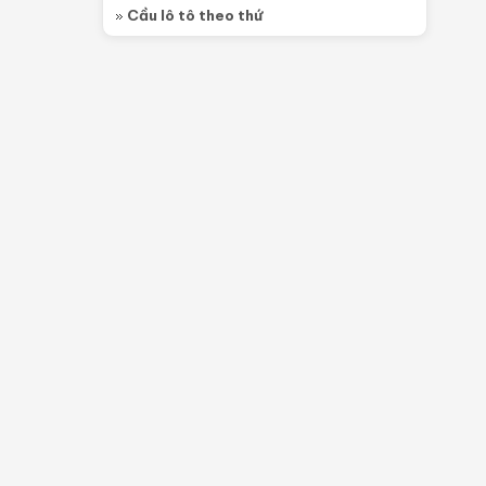
Cầu lô tô theo thứ