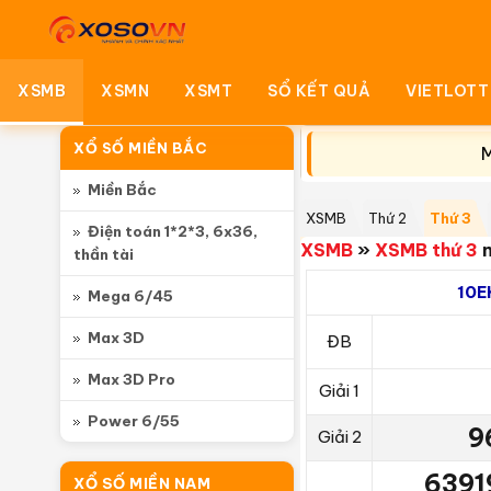
XSMB
XSMN
XSMT
SỔ KẾT QUẢ
VIETLOTT
XỔ SỐ MIỀN BẮC
M
Miền Bắc
XSMB
Thứ 2
Thứ 3
Điện toán 1*2*3, 6x36,
XSMB
»
XSMB thứ 3
n
thần tài
10EK
Mega 6/45
Max 3D
ĐB
Max 3D Pro
Giải 1
Power 6/55
9
Giải 2
6391
XỔ SỐ MIỀN NAM