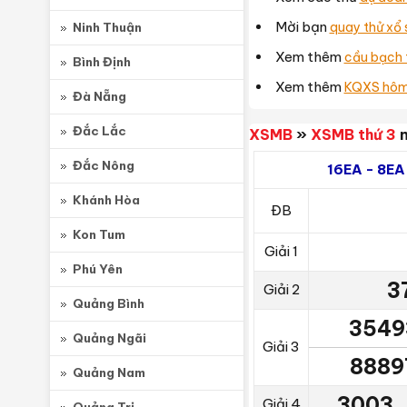
Mời bạn
Ninh Thuận
quay thử xổ
Xem thêm
cầu bạch 
Bình Định
Xem thêm
KQXS hôm
Đà Nẵng
Đắc Lắc
XSMB
»
XSMB thứ 3
n
Đắc Nông
16EA - 8EA 
Khánh Hòa
ĐB
Kon Tum
Giải 1
Phú Yên
3
Giải 2
Quảng Bình
3549
Quảng Ngãi
Giải 3
8889
Quảng Nam
3003
Giải 4