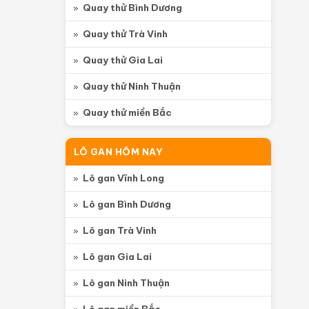
Quay thử Bình Dương
Quay thử Trà Vinh
Quay thử Gia Lai
Quay thử Ninh Thuận
Quay thử miền Bắc
LÔ GAN HÔM NAY
Lô gan Vĩnh Long
Lô gan Bình Dương
Lô gan Trà Vinh
Lô gan Gia Lai
Lô gan Ninh Thuận