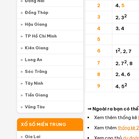
Đồng Nai
2
4,
5
Đồng Tháp
2
3
2, 3
Hậu Giang
4
3, 4
TP Hồ Chí Minh
5
Kiên Giang
2
6
1
, 2, 7
Long An
2
7
2, 7
, 8
Sóc Trăng
8
2, 4, 6
Tây Ninh
2
9
4, 5
Tiền Giang
Vũng Tàu
⇒ Ngoài ra bạn có th
Xem thêm thống kê
XỔ SỐ MIỀN TRUNG
Xem thêm
thống kê 2
Gia Lai
Xem cao thủ
dự đoán