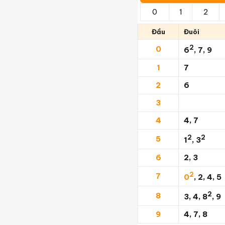
0
1
2
Đầu
Đuôi
2
0
6
, 7, 9
1
7
2
6
3
4
4, 7
2
2
5
1
, 3
6
2, 3
2
7
0
, 2, 4, 5
2
8
3, 4, 8
, 9
9
4, 7, 8