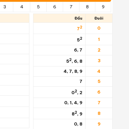
3
4
5
6
7
8
9
Đầu
Đuôi
2
0
7
2
1
5
6, 7
2
2
3
5
, 6, 8
4, 7, 8, 9
4
7
5
2
6
0
, 2
0, 1, 4, 9
7
2
8
8
, 9
0, 8
9