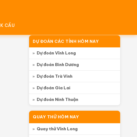
K CẦU
DỰ ĐOÁN CÁC TỈNH HÔM NAY
Dự đoán Vĩnh Long
Dự đoán Bình Dương
Dự đoán Trà Vinh
Dự đoán Gia Lai
Dự đoán Ninh Thuận
QUAY THỬ HÔM NAY
Quay thử Vĩnh Long