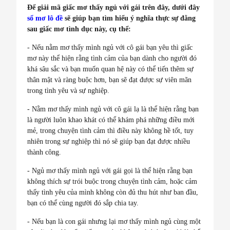
Để giải mã giấc mơ thấy ngủ với gái trên đây, dưới đây
sổ mơ lô đề
sẽ giúp bạn tìm hiểu ý nghĩa thực sự đằng
sau giấc mơ tình dục này, cụ thể:
- Nếu nằm mơ thấy mình ngủ với cô gái bạn yêu thì giấc
mơ này thể hiện rằng tình cảm của bạn dành cho người đó
khá sâu sắc và bạn muốn quan hệ này có thể tiến thêm sự
thân mật và ràng buộc hơn, bạn sẽ đạt được sự viên mãn
trong tình yêu và sự nghiệp.
- Nằm mơ thấy mình ngủ với cô gái lạ là thể hiện rằng bạn
là người luôn khao khát có thể khám phá những điều mới
mẻ, trong chuyện tình cảm thì điều này không hề tốt, tuy
nhiên trong sự nghiệp thì nó sẽ giúp bạn đạt được nhiều
thành công.
- Ngủ mơ thấy mình ngủ với gái gọi là thể hiện rằng bạn
không thích sự trói buộc trong chuyện tình cảm, hoặc cảm
thấy tình yêu của mình không còn đủ thu hút như ban đầu,
bạn có thể cùng người đó sắp chia tay.
- Nếu bạn là con gái nhưng lại mơ thấy mình ngủ cùng một