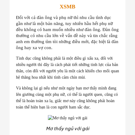
XSMB
Đối với cả đàn ông và phụ nữ thì nhu cầu tình dục
gần như là một bản năng, tuy nhiên hầu hết phụ nữ
đều không có ham muốn nhiều như đàn ông. Đàn ông
thường có nhu cầu lớn về vấn đề này và tin chắc rằng
anh em thường tìm tòi những điều mới, đặc biệt là đàn
ông hay xa vợ con.
Tình dục cũng không phải là một điều gì xấu xa, đối với
nhiều người thì đây là cách phát tiết những tinh lực của bản
thân, còn đối với người yêu là một cách khiến cho mối quan
hệ thăng hoa nhất khi tình cảm chín mùi.
Và không lại gì nếu như một ngày bạn mơ thấy mình đang
lên giường cùng một phụ nữ, có thể là người quen, cũng có
thể là hoàn toàn xa lạ, giấc mơ này cũng không phải hoàn
toàn thể hiện bạn là con người ham sắc dục.
Mơ thấy ngủ với gái​