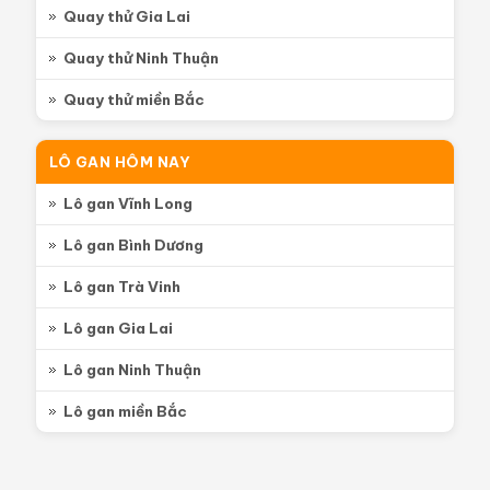
Quay thử Gia Lai
Quay thử Ninh Thuận
Quay thử miền Bắc
LÔ GAN HÔM NAY
Lô gan Vĩnh Long
Lô gan Bình Dương
Lô gan Trà Vinh
Lô gan Gia Lai
Lô gan Ninh Thuận
Lô gan miền Bắc