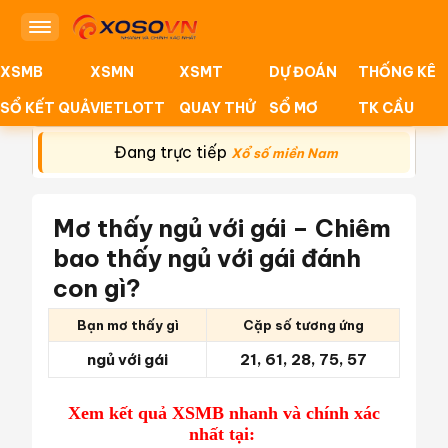
XSMB
XSMN
XSMT
DỰ ĐOÁN
THỐNG KÊ
SỔ KẾT QUẢ
VIETLOTT
QUAY THỬ
SỔ MƠ
TK CẦU
Đang trực tiếp
Xổ số miền Nam
Mơ thấy ngủ với gái – Chiêm
bao thấy ngủ với gái đánh
con gì?
Bạn mơ thấy gì
Cặp số tương ứng
ngủ với gái
21, 61, 28, 75, 57
Xem kết quả XSMB nhanh và chính xác
nhất tại: