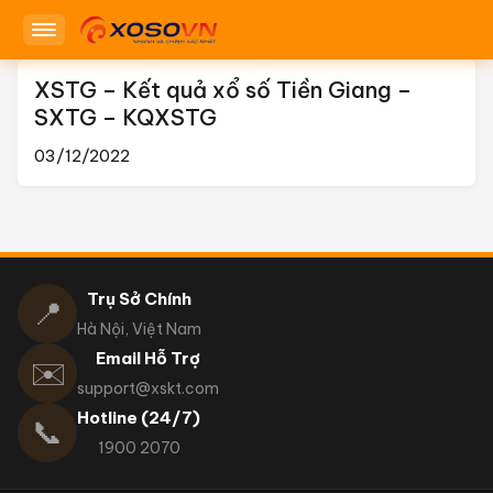
XSTG – Kết quả xổ số Tiền Giang –
SXTG – KQXSTG
03/12/2022
Trụ Sở Chính
📍
Hà Nội, Việt Nam
Email Hỗ Trợ
✉️
support@xskt.com
Hotline (24/7)
📞
1900 2070