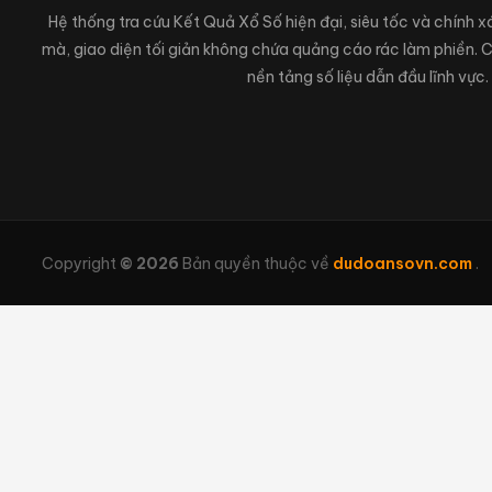
Hệ thống tra cứu Kết Quả Xổ Số hiện đại, siêu tốc và chính 
mà, giao diện tối giản không chứa quảng cáo rác làm phiền.
nền tảng số liệu dẫn đầu lĩnh vực.
Copyright
© 2026
Bản quyền thuộc về
dudoansovn.com
.