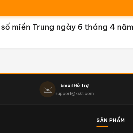
số miền Trung ngày 6 tháng 4 nă
Email Hỗ Trợ
✉️
support@xskt.com
SẢN PHẨM