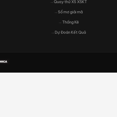
Quay thử XS XSKT
Sổ mơ giải mã
Thống Kê
Dự Đoán Kết Quả