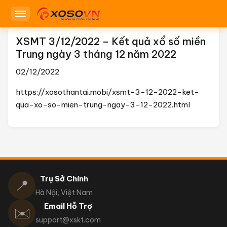
XSMT 3/12/2022 – Kết quả xổ số miền
Trung ngày 3 tháng 12 năm 2022
02/12/2022
https://xosothantai.mobi/xsmt-3-12-2022-ket-
qua-xo-so-mien-trung-ngay-3-12-2022.html
Trụ Sở Chính
📍
Hà Nội, Việt Nam
Email Hỗ Trợ
✉️
support@xskt.com