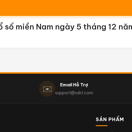
ổ số miền Nam ngày 5 tháng 12 n
Email Hỗ Trợ
✉️
support@xskt.com
SẢN PHẨM