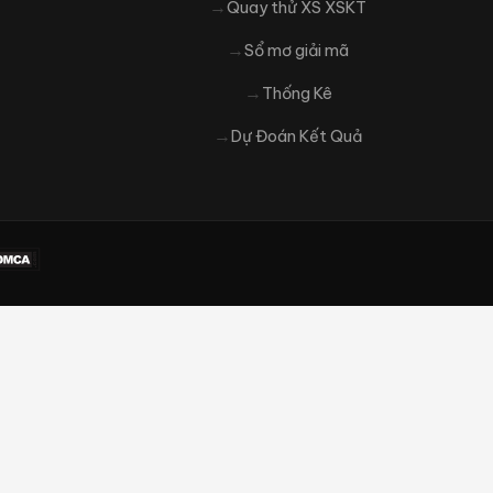
Quay thử XS XSKT
Sổ mơ giải mã
Thống Kê
Dự Đoán Kết Quả