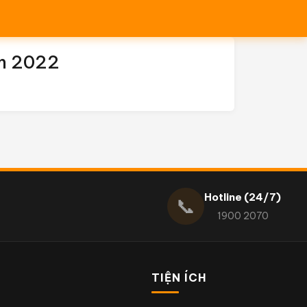
ăm 2022
Hotline (24/7)
📞
1900 2070
TIỆN ÍCH