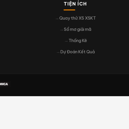
TIỆN ÍCH
Quay thử XS XSKT
Sổ mơ giải mã
Thống Kê
Dự Đoán Kết Quả