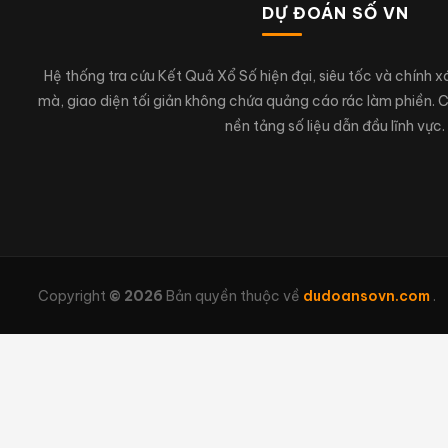
DỰ ĐOÁN SỐ VN
Hệ thống tra cứu Kết Quả Xổ Số hiện đại, siêu tốc và chính 
mà, giao diện tối giản không chứa quảng cáo rác làm phiền.
nền tảng số liệu dẫn đầu lĩnh vực.
Copyright
© 2026
Bản quyền thuộc về
dudoansovn.com
.