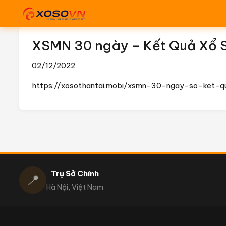
XSMN 30 ngày – Kết Quả Xổ 
02/12/2022
https://xosothantai.mobi/xsmn-30-ngay-so-ket-q
Trụ Sở Chính
📍
Hà Nội, Việt Nam