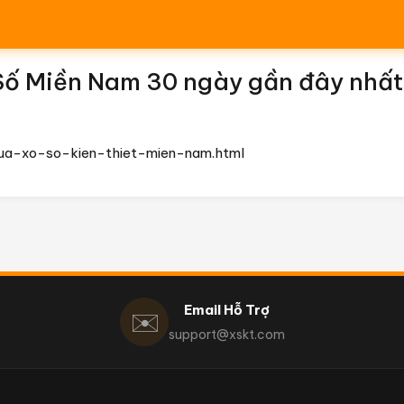
Số Miền Nam 30 ngày gần đây nhất
ua-xo-so-kien-thiet-mien-nam.html
Email Hỗ Trợ
✉️
support@xskt.com