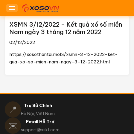
XSMN 3/12/2022 – Kết quả xổ số miền
Nam ngày 3 tháng 12 năm 2022
02/12/2022
https://xosothantai.mobi/xsmn-3-12-2022-ket-
qua-xo-so-mien-nam-ngay-3-12-2022.html
Trụ Sở Chính
📍
Hà Nội, Việt Nam
Email Hỗ Trợ
✉️
support@xskt.com