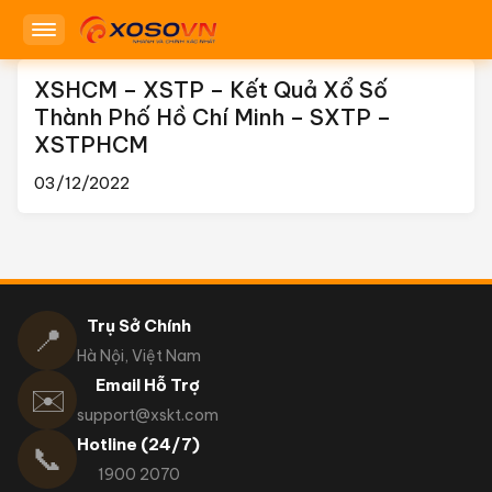
XSHCM – XSTP – Kết Quả Xổ Số
Thành Phố Hồ Chí Minh – SXTP –
XSTPHCM
03/12/2022
Trụ Sở Chính
📍
Hà Nội, Việt Nam
Email Hỗ Trợ
✉️
support@xskt.com
Hotline (24/7)
📞
1900 2070