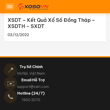
XSDT – Kết Quả Xổ Số Đồng Tháp –
XSDTH – SXDT
03/12/2022
Trụ Sở Chính
📍
Hà Nội, Việt Nam
Email Hỗ Trợ
✉️
support@xskt.com
Hotline (24/7)
📞
1900 2070