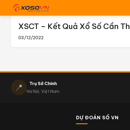
XSCT – Kết Quả Xổ Số Cần T
03/12/2022
Trụ Sở Chính
📍
Hà Nội, Việt Nam
DỰ ĐOÁN SỐ VN