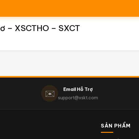
hơ – XSCTHO – SXCT
Email Hỗ Trợ
✉️
support@xskt.com
SẢN PHẨM