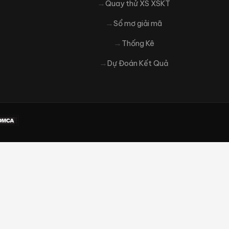
Quay thử XS XSKT
Sổ mơ giải mã
Thống Kê
Dự Đoán Kết Quả