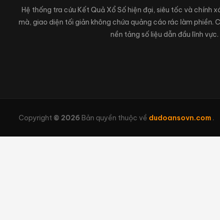
Hệ thống tra cứu Kết Quả Xổ Số hiện đại, siêu tốc và chính 
mà, giao diện tối giản không chứa quảng cáo rác làm phiền.
nền tảng số liệu dẫn đầu lĩnh vực.
Copyright
© 2026
Bản quyền thuộc về
dudoansovn.com
.