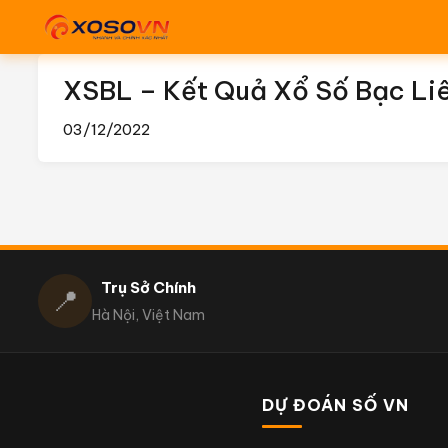
XSBL – Kết Quả Xổ Số Bạc Li
03/12/2022
Trụ Sở Chính
📍
Hà Nội, Việt Nam
DỰ ĐOÁN SỐ VN