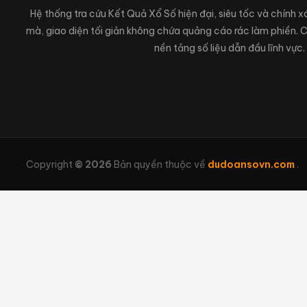
Hệ thống tra cứu Kết Quả Xổ Số hiện đại, siêu tốc và chính 
mà, giao diện tối giản không chứa quảng cáo rác làm phiền.
nền tảng số liệu dẫn đầu lĩnh vực.
Copyright
© 2026
Bản quyền thuộc về
dudoansovn.com
.