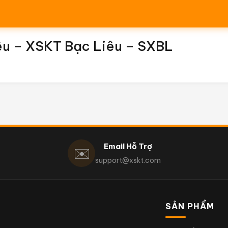
êu – XSKT Bạc Liêu – SXBL
Email Hỗ Trợ
✉️
support@xskt.com
SẢN PHẨM