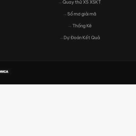
Quay thử XS XSKT
Sổ mơ giải mã
Thống Kê
Dự Đoán Kết Quả