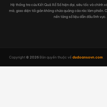
Hệ thống tra cứu Kết Quả Xổ Số hiện đại, siêu tốc và chính 
mà, giao diện tối giản không chứa quảng cáo rác làm phiền.
nền tảng số liệu dẫn đầu lĩnh vực.
Copyright
© 2026
Bản quyền thuộc về
dudoansovn.com
.