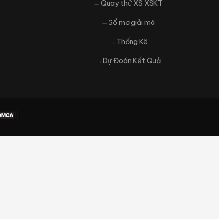
Quay thử XS XSKT
Sổ mơ giải mã
Thống Kê
Dự Đoán Kết Quả