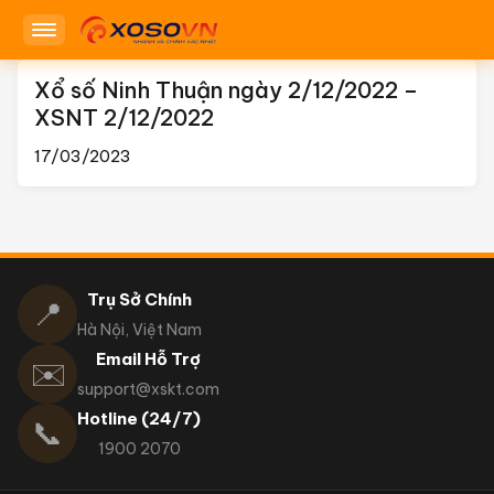
Xổ số Ninh Thuận ngày 2/12/2022 –
XSNT 2/12/2022
17/03/2023
Trụ Sở Chính
📍
Hà Nội, Việt Nam
Email Hỗ Trợ
✉️
support@xskt.com
Hotline (24/7)
📞
1900 2070