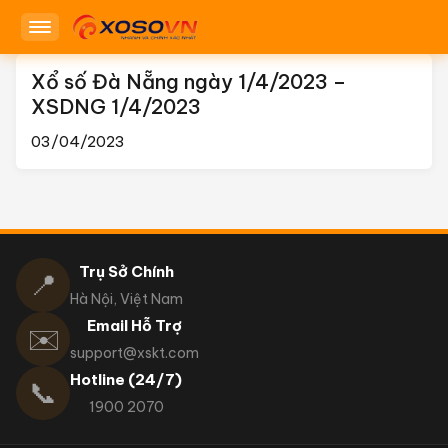
Xổ số Đà Nẵng ngày 1/4/2023 –
XSDNG 1/4/2023
03/04/2023
Trụ Sở Chính
📍
Hà Nội, Việt Nam
Email Hỗ Trợ
✉️
support@xskt.com
Hotline (24/7)
📞
1900 2070