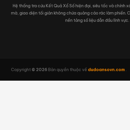
Hệ thống tra cứu Kết Quả Xổ Số hiện đại, siêu tốc và chính 
mà, giao diện tối giản không chứa quảng cáo rác làm phiền.
nền tảng số liệu dẫn đầu lĩnh vực.
Copyright
© 2026
Bản quyền thuộc về
dudoansovn.com
.