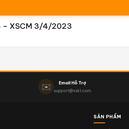
3 – XSCM 3/4/2023
Email Hỗ Trợ
✉️
support@xskt.com
SẢN PHẨM