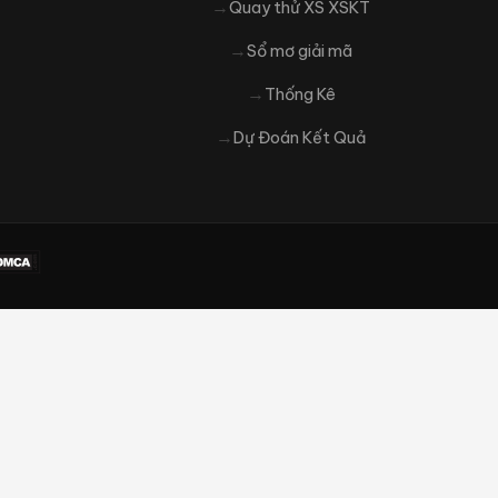
Quay thử XS XSKT
Sổ mơ giải mã
Thống Kê
Dự Đoán Kết Quả