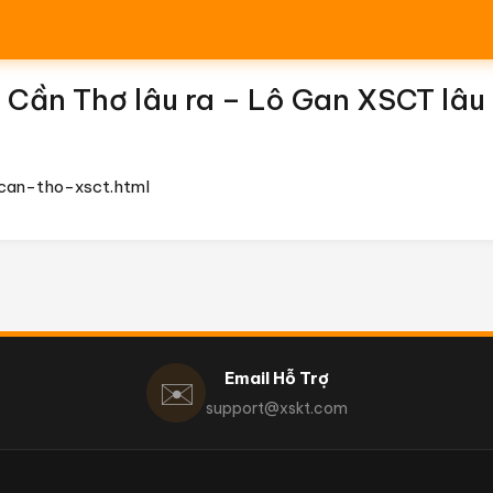
Cần Thơ lâu ra – Lô Gan XSCT lâu
can-tho-xsct.html
Email Hỗ Trợ
✉️
support@xskt.com