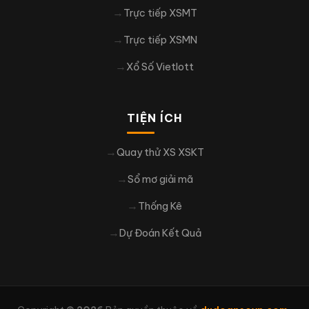
Trực tiếp XSMT
Trực tiếp XSMN
Xổ Số Vietlott
TIỆN ÍCH
Quay thử XS XSKT
Sổ mơ giải mã
Thống Kê
Dự Đoán Kết Quả