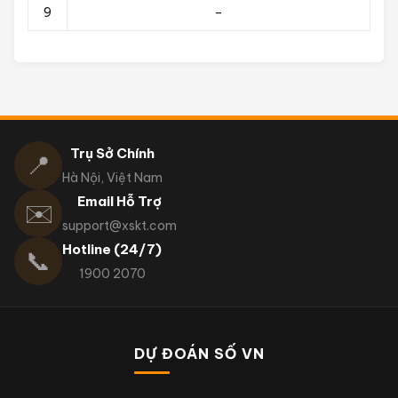
9
-
Trụ Sở Chính
📍
Hà Nội, Việt Nam
Email Hỗ Trợ
✉️
support@xskt.com
Hotline (24/7)
📞
1900 2070
DỰ ĐOÁN SỐ VN