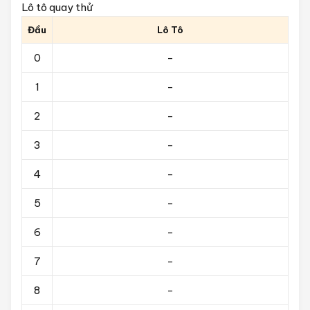
Lô tô quay thử
Đầu
Lô Tô
0
-
1
-
2
-
3
-
4
-
5
-
6
-
7
-
8
-