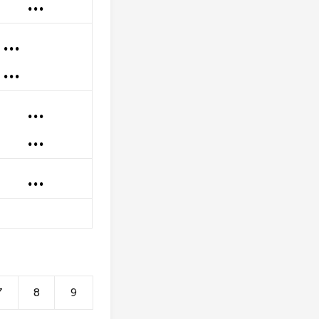
...
...
...
...
...
...
7
8
9