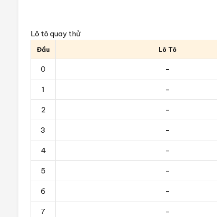
Lô tô quay thử
Đầu
Lô Tô
0
-
1
-
2
-
3
-
4
-
5
-
6
-
7
-