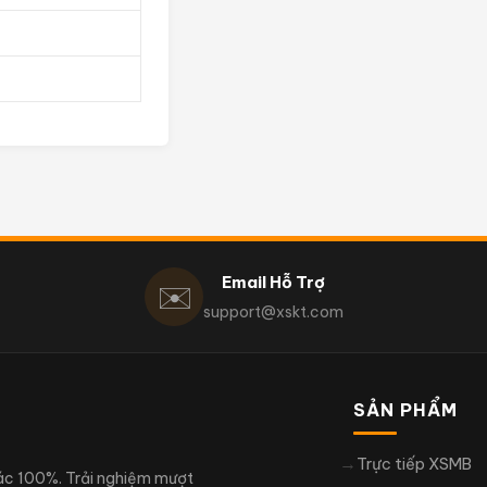
Email Hỗ Trợ
✉️
support@xskt.com
SẢN PHẨM
Trực tiếp XSMB
xác 100%. Trải nghiệm mượt