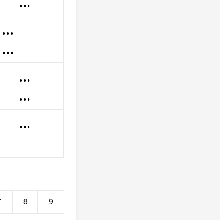
...
...
...
...
...
...
7
8
9