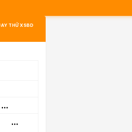
UAY THỬ XSBD
...
...