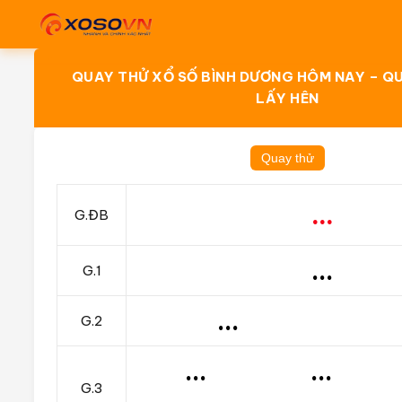
QUAY THỬ XỔ SỐ BÌNH DƯƠNG HÔM NAY – Q
LẤY HÊN
Quay thử
...
G.ĐB
...
G.1
...
G.2
...
...
G.3