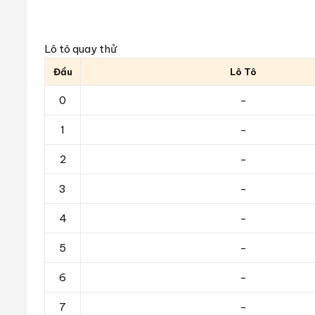
Lô tô quay thử
Đầu
Lô Tô
0
-
1
-
2
-
3
-
4
-
5
-
6
-
7
-