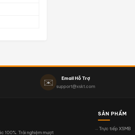
Email Hỗ Trợ
✉️
support@xskt.com
SẢN PHẨM
Trực tiếp XSMB
xác 100%. Trải nghiệm mượt