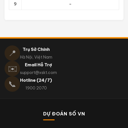
9
-
Trụ Sở Chính
📍
Hà Nội, Việt Nam
Email Hỗ Trợ
✉️
support@xskt.com
Hotline (24/7)
📞
1900 2070
DỰ ĐOÁN SỐ VN