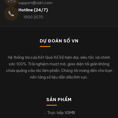
support@xskt.com
Hotline (24/7)
📞
1900 2070
DỰ ĐOÁN SỐ VN
Hệ thống tra cứu Kết Quả Xổ Số hiện đại, siêu tốc và chính
xác 100%. Trải nghiệm mượt mà, giao diện tối giản không
chứa quảng cáo rác làm phiền. Chúng tôi mang đến cho bạn
nền tảng số liệu dẫn đầu lĩnh vực.
SẢN PHẨM
Trực tiếp XSMB