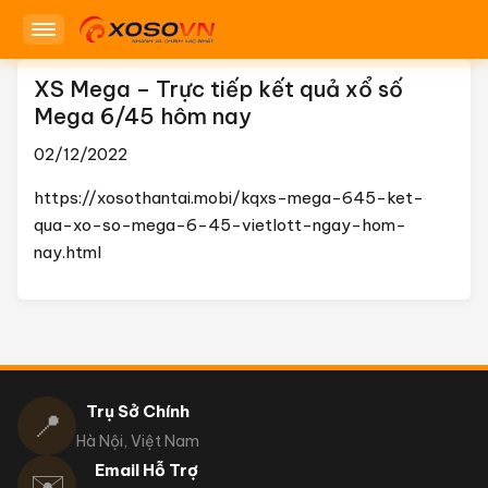
XS Mega – Trực tiếp kết quả xổ số
Mega 6/45 hôm nay
02/12/2022
https://xosothantai.mobi/kqxs-mega-645-ket-
qua-xo-so-mega-6-45-vietlott-ngay-hom-
nay.html
Trụ Sở Chính
📍
Hà Nội, Việt Nam
Email Hỗ Trợ
✉️