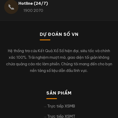
Hotline (24/7)
📞
1900 2070
DỰ ĐOÁN SỐ VN
Hệ thống tra cứu Kết Quả Xổ Số hiện đại, siêu tốc và chính
xác 100%. Trải nghiệm mượt mà, giao diện tối giản không
chứa quảng cáo rác làm phiền. Chúng tôi mang đến cho bạn
nền tảng số liệu dẫn đầu lĩnh vực.
SẢN PHẨM
Trực tiếp XSMB
Trực tiếp XSMT