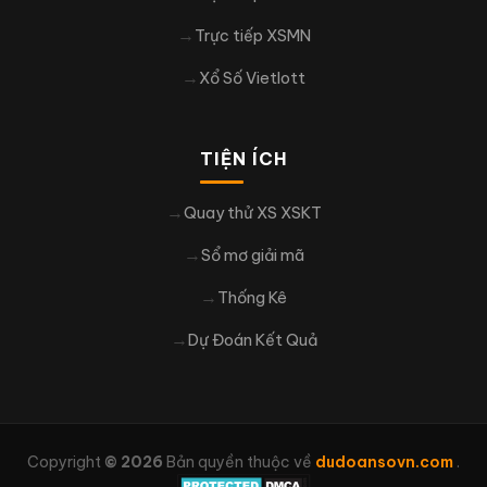
Trực tiếp XSMN
Xổ Số Vietlott
TIỆN ÍCH
Quay thử XS XSKT
Sổ mơ giải mã
Thống Kê
Dự Đoán Kết Quả
Copyright
© 2026
Bản quyền thuộc về
dudoansovn.com
.