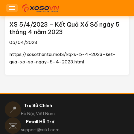
XS 5/4/2023 – Kết Quả Xổ Số ngày 5
tháng 4 năm 2023
05/04/2023
https://xosothantai.mobi/kqxs-5-4-2023-ket-
qua-xo-so-ngay-5-4-2023.html
Trụ Sở Chính
📍
Hà Nội, Việt Nam
Email Hỗ Trợ
✉️
support@xskt.com