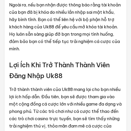
Ngoài ra, nếu bạn nhận được thông báo rằng tài khoản
của bạn đã bị khóa do nhiều lần nhập sai mật khẩu,
hãy bình tĩnh. Bạn có thể liên hệ với bộ phận hỗ trợ
khách hàng của Uk88 để yêu cầu mở khóa tài khoản.
Họ luôn sẵn sàng giúp đỡ bạn trong mọi tình huống,
đảm bảo bạn có thể tiếp tục trải nghiệm cá cược của
mình.
Lợi Ích Khi Trở Thành Thành Viên
Đăng Nhập Uk88
Trở thành thành viên của Uk88 mang lại cho bạn nhiều
lợi ích hấp dẫn. Đầu tiên, bạn sẽ được tham gia vào
một cộng đồng cá cược lớn với nhiều game đa dạng và
phong phú. Từ các trò chơi như cá cược thể thao đến
các trò chơi casino trực tuyến, bạn sẽ tìm thấy những
trải nghiệm thú vị, thỏa mãn đam mê cá cược của