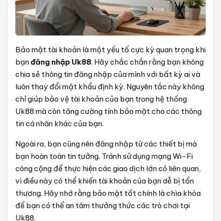
Bảo mật tài khoản là một yếu tố cực kỳ quan trọng khi
bạn
đăng nhập Uk88
. Hãy chắc chắn rằng bạn không
chia sẻ thông tin đăng nhập của mình với bất kỳ ai và
luôn thay đổi mật khẩu định kỳ. Nguyên tắc này không
chỉ giúp bảo vệ tài khoản của bạn trong hệ thống
Uk88 mà còn tăng cường tính bảo mật cho các thông
tin cá nhân khác của bạn.
Ngoài ra, bạn cũng nên đăng nhập từ các thiết bị mà
bạn hoàn toàn tin tưởng. Tránh sử dụng mạng Wi-Fi
công cộng để thực hiện các giao dịch lớn có liên quan,
vì điều này có thể khiến tài khoản của bạn dễ bị tổn
thương. Hãy nhớ rằng bảo mật tốt chính là chìa khóa
để bạn có thể an tâm thưởng thức các trò chơi tại
Uk88.