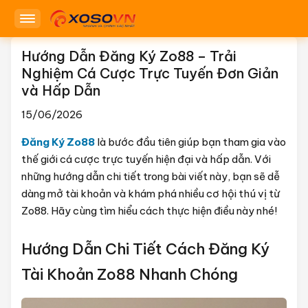
Hướng Dẫn Đăng Ký Zo88 – Trải
Nghiệm Cá Cược Trực Tuyến Đơn Giản
và Hấp Dẫn
15/06/2026
Đăng Ký Zo88
là bước đầu tiên giúp bạn tham gia vào
thế giới cá cược trực tuyến hiện đại và hấp dẫn. Với
những hướng dẫn chi tiết trong bài viết này, bạn sẽ dễ
dàng mở tài khoản và khám phá nhiều cơ hội thú vị từ
Zo88. Hãy cùng tìm hiểu cách thực hiện điều này nhé!
Hướng Dẫn Chi Tiết Cách Đăng Ký
Tài Khoản Zo88 Nhanh Chóng