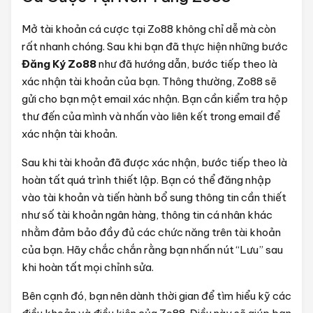
Mở tài khoản cá cược tại Zo88 không chỉ dễ mà còn
rất nhanh chóng. Sau khi bạn đã thực hiện những bước
Đăng Ký Zo88
như đã hướng dẫn, bước tiếp theo là
xác nhận tài khoản của bạn. Thông thường, Zo88 sẽ
gửi cho bạn một email xác nhận. Bạn cần kiểm tra hộp
thư đến của mình và nhấn vào liên kết trong email để
xác nhận tài khoản.
Sau khi tài khoản đã được xác nhận, bước tiếp theo là
hoàn tất quá trình thiết lập. Bạn có thể đăng nhập
vào tài khoản và tiến hành bổ sung thông tin cần thiết
như số tài khoản ngân hàng, thông tin cá nhân khác
nhằm đảm bảo đầy đủ các chức năng trên tài khoản
của bạn. Hãy chắc chắn rằng bạn nhấn nút “Lưu” sau
khi hoàn tất mọi chỉnh sửa.
Bên cạnh đó, bạn nên dành thời gian để tìm hiểu kỹ các