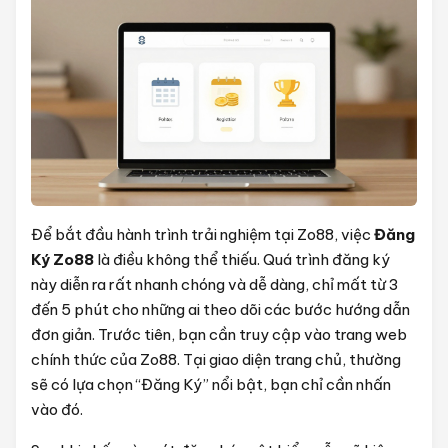
Để bắt đầu hành trình trải nghiệm tại Zo88, việc
Đăng
Ký Zo88
là điều không thể thiếu. Quá trình đăng ký
này diễn ra rất nhanh chóng và dễ dàng, chỉ mất từ 3
đến 5 phút cho những ai theo dõi các bước hướng dẫn
đơn giản. Trước tiên, bạn cần truy cập vào trang web
chính thức của Zo88. Tại giao diện trang chủ, thường
sẽ có lựa chọn “Đăng Ký” nổi bật, bạn chỉ cần nhấn
vào đó.