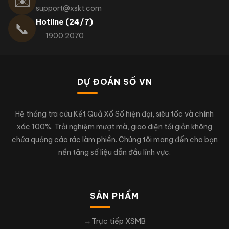
✉️
support@xskt.com
Hotline (24/7)
📞
1900 2070
DỰ ĐOÁN SỐ VN
Hệ thống tra cứu Kết Quả Xổ Số hiện đại, siêu tốc và chính
xác 100%. Trải nghiệm mượt mà, giao diện tối giản không
chứa quảng cáo rác làm phiền. Chúng tôi mang đến cho bạn
nền tảng số liệu dẫn đầu lĩnh vực.
SẢN PHẨM
Trực tiếp XSMB