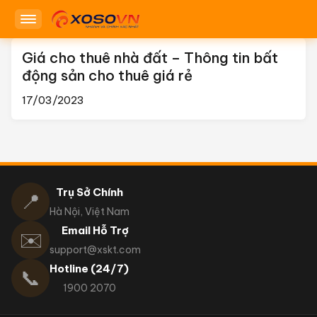
Giá cho thuê nhà đất – Thông tin bất
động sản cho thuê giá rẻ
17/03/2023
Trụ Sở Chính
📍
Hà Nội, Việt Nam
Email Hỗ Trợ
✉️
support@xskt.com
Hotline (24/7)
📞
1900 2070