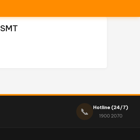
 XSMT
Hotline (24/7)
📞
1900 2070