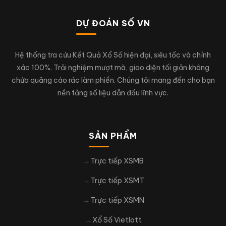
DỰ ĐOÁN SỐ VN
Hệ thống tra cứu Kết Quả Xổ Số hiện đại, siêu tốc và chính
xác 100%. Trải nghiệm mượt mà, giao diện tối giản không
chứa quảng cáo rác làm phiền. Chúng tôi mang đến cho bạn
nền tảng số liệu dẫn đầu lĩnh vực.
SẢN PHẨM
Trực tiếp XSMB
Trực tiếp XSMT
Trực tiếp XSMN
Xổ Số Vietlott