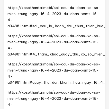
https://xosothantai.mobi/soi-cau-du-doan-xo-so-
mien-trung-ngay-16-4-2023-du-doan-xsmt-16-
4-
a34981.html#soi_cau_lo_bach_thu_thua_thien_hue_
https://xosothantai.mobi/soi-cau-du-doan-xo-so-
mien-trung-ngay-16-4-2023-du-doan-xsmt-16-
4-
a34981.html#4_tham_khao_quay_thu_xo_so_mien_t
https://xosothantai.mobi/soi-cau-du-doan-xo-so-
mien-trung-ngay-16-4-2023-du-doan-xsmt-16-
4-
a34981.html#quay_thu_dai_khanh_hoa_ngay_16_4_2
https://xosothantai.mobi/soi-cau-du-doan-xo-so-
mien-trung-ngay-16-4-2023-du-doan-xsmt-16-
4-