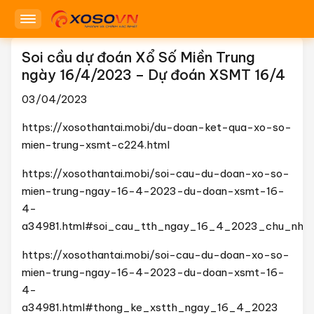
Soi cầu dự đoán Xổ Số Miền Trung
ngày 16/4/2023 – Dự đoán XSMT 16/4
03/04/2023
https://xosothantai.mobi/du-doan-ket-qua-xo-so-
mien-trung-xsmt-c224.html
https://xosothantai.mobi/soi-cau-du-doan-xo-so-
mien-trung-ngay-16-4-2023-du-doan-xsmt-16-
4-
a34981.html#soi_cau_tth_ngay_16_4_2023_chu_nha
https://xosothantai.mobi/soi-cau-du-doan-xo-so-
mien-trung-ngay-16-4-2023-du-doan-xsmt-16-
4-
a34981.html#thong_ke_xstth_ngay_16_4_2023