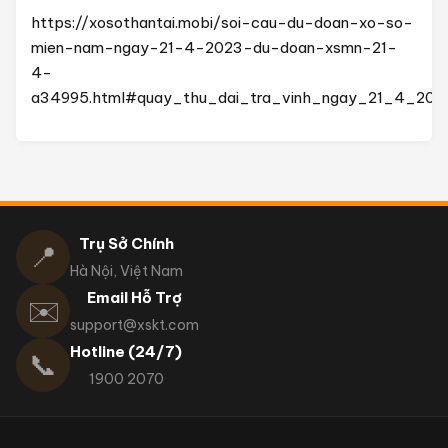
https://xosothantai.mobi/soi-cau-du-doan-xo-so-
mien-nam-ngay-21-4-2023-du-doan-xsmn-21-
4-
a34995.html#quay_thu_dai_tra_vinh_ngay_21_4_202
Trụ Sở Chính
📍
Hà Nội, Việt Nam
Email Hỗ Trợ
✉️
support@xskt.com
Hotline (24/7)
📞
1900 2070