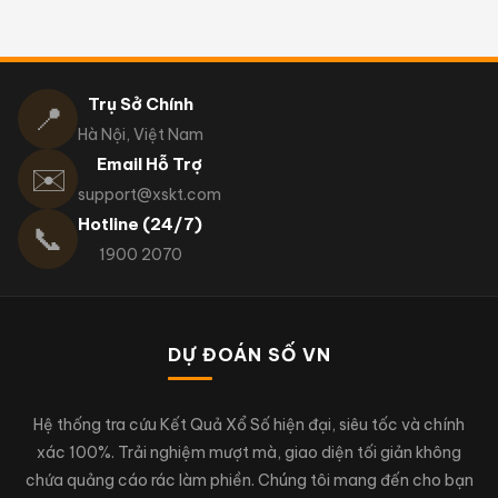
Trụ Sở Chính
📍
Hà Nội, Việt Nam
Email Hỗ Trợ
✉️
support@xskt.com
Hotline (24/7)
📞
1900 2070
DỰ ĐOÁN SỐ VN
Hệ thống tra cứu Kết Quả Xổ Số hiện đại, siêu tốc và chính
xác 100%. Trải nghiệm mượt mà, giao diện tối giản không
chứa quảng cáo rác làm phiền. Chúng tôi mang đến cho bạn