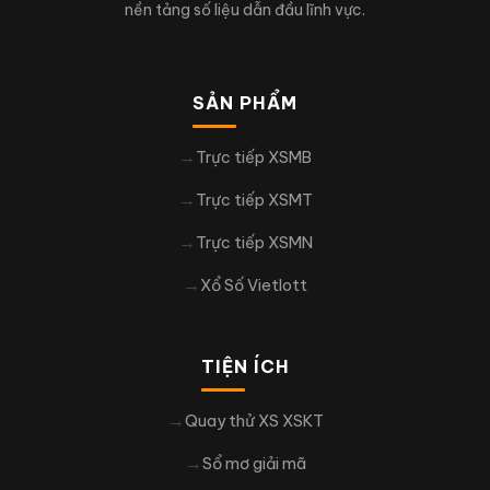
nền tảng số liệu dẫn đầu lĩnh vực.
SẢN PHẨM
Trực tiếp XSMB
Trực tiếp XSMT
Trực tiếp XSMN
Xổ Số Vietlott
TIỆN ÍCH
Quay thử XS XSKT
Sổ mơ giải mã