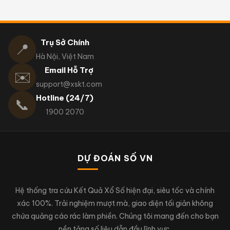
Trụ Sở Chính
📍
Hà Nội, Việt Nam
Email Hỗ Trợ
✉️
support@xskt.com
Hotline (24/7)
📞
1900 2070
DỰ ĐOÁN SỐ VN
Hệ thống tra cứu Kết Quả Xổ Số hiện đại, siêu tốc và chính
xác 100%. Trải nghiệm mượt mà, giao diện tối giản không
chứa quảng cáo rác làm phiền. Chúng tôi mang đến cho bạn
nền tảng số liệu dẫn đầu lĩnh vực.