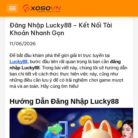
Đăng Nhập Lucky88 – Kết Nối Tài
Khoản Nhanh Gọn
11/06/2026
Để bắt đầu khám phá thế giới giải trí trực tuyến tại 
Lucky88
, bước đầu tiên rất quan trọng là bạn cần 
đăng 
nhập Lucky88
. Trong bài viết này, chúng tôi sẽ hướng dẫn 
bạn chi tiết về cách thức thực hiện việc này, cũng như 
những điều cần lưu ý để có trải nghiệm chơi game mượt 
mà và an toàn. Hãy cùng tìm hiểu!
Hướng Dẫn Đăng Nhập Lucky88