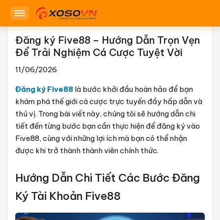
Đăng ký Five88 – Hướng Dẫn Trọn Vẹn
Để Trải Nghiệm Cá Cược Tuyệt Vời
11/06/2026
Đăng ký Five88
là bước khởi đầu hoàn hảo để bạn
khám phá thế giới cá cược trực tuyến đầy hấp dẫn và
thú vị. Trong bài viết này, chúng tôi sẽ hướng dẫn chi
tiết đến từng bước bạn cần thực hiện để đăng ký vào
Five88, cùng với những lợi ích mà bạn có thể nhận
được khi trở thành thành viên chính thức.
Hướng Dẫn Chi Tiết Các Bước Đăng
Ký Tài Khoản Five88