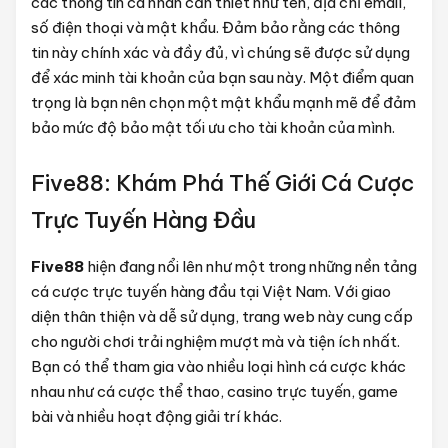
các thông tin cá nhân cần thiết như tên, địa chỉ email,
số điện thoại và mật khẩu. Đảm bảo rằng các thông
tin này chính xác và đầy đủ, vì chúng sẽ được sử dụng
để xác minh tài khoản của bạn sau này. Một điểm quan
trọng là bạn nên chọn một mật khẩu mạnh mẽ để đảm
bảo mức độ bảo mật tối ưu cho tài khoản của mình.
Five88: Khám Phá Thế Giới Cá Cược
Trực Tuyến Hàng Đầu
Five88
hiện đang nổi lên như một trong những nền tảng
cá cược trực tuyến hàng đầu tại Việt Nam. Với giao
diện thân thiện và dễ sử dụng, trang web này cung cấp
cho người chơi trải nghiệm mượt mà và tiện ích nhất.
Bạn có thể tham gia vào nhiều loại hình cá cược khác
nhau như cá cược thể thao, casino trực tuyến, game
bài và nhiều hoạt động giải trí khác.