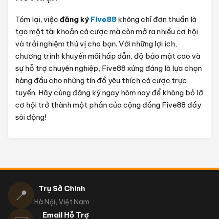
Tóm lại, việc
đăng ký
Five88
không chỉ đơn thuần là
tạo một tài khoản cá cược mà còn mở ra nhiều cơ hội
và trải nghiệm thú vị cho bạn. Với những lợi ích,
chương trình khuyến mãi hấp dẫn, độ bảo mật cao và
sự hỗ trợ chuyên nghiệp, Five88 xứng đáng là lựa chọn
hàng đầu cho những tín đồ yêu thích cá cược trực
tuyến. Hãy cùng đăng ký ngay hôm nay để không bỏ lỡ
cơ hội trở thành một phần của cộng đồng Five88 đầy
sôi động!
Trụ Sở Chính
📍
Hà Nội, Việt Nam
Email Hỗ Trợ