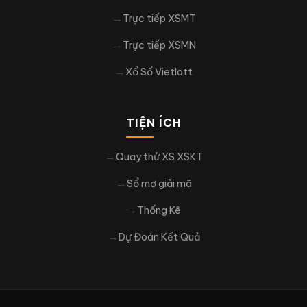
Trực tiếp XSMT
Trực tiếp XSMN
Xổ Số Vietlott
TIỆN ÍCH
Quay thử XS XSKT
Sổ mơ giải mã
Thống Kê
Dự Đoán Kết Quả