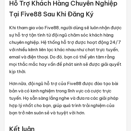
Hỗ Trợ Khách Hàng Chuyên Nghiệp
Tại Five88 Sau Khi Đăng Ký
Khi tham gia vào Five88, người dùng sẽ luôn nhận được
sự hỗ trợ tận tình từ đội ngũ chăm sóc khách hàng
chuyên nghiệp. Hệ thống hỗ trợ được hoạt động 24/7
với nhiều kênh liên lạc khác nhau như chat trực tuyến,
email và điện thoại. Do đó, bạn có thể yên tâm rằng
mọi thắc mắc hay vấn đề phát sinh sẽ được giải quyết
kịp thời.
Hơn nữa, đội ngũ hỗ trợ của Five88 được đào tạo bài
bản và có kinh nghiệm trong lĩnh vực cá cược trực
tuyến. Họ sẵn sàng lắng nghe và đưa ra các giải pháp
hợp lý nhất cho bạn, giúp quá trình trải nghiệm của
bạn trở nên suôn sẻ và tuyệt vời hơn.
Kết luận