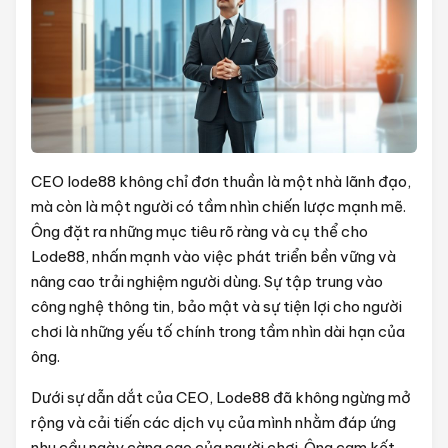
CEO lode88 không chỉ đơn thuần là một nhà lãnh đạo,
mà còn là một người có tầm nhìn chiến lược mạnh mẽ.
Ông đặt ra những mục tiêu rõ ràng và cụ thể cho
Lode88, nhấn mạnh vào việc phát triển bền vững và
nâng cao trải nghiệm người dùng. Sự tập trung vào
công nghệ thông tin, bảo mật và sự tiện lợi cho người
chơi là những yếu tố chính trong tầm nhìn dài hạn của
ông.
Dưới sự dẫn dắt của CEO, Lode88 đã không ngừng mở
rộng và cải tiến các dịch vụ của mình nhằm đáp ứng
nhu cầu ngày càng cao của người chơi. Ông cam kết