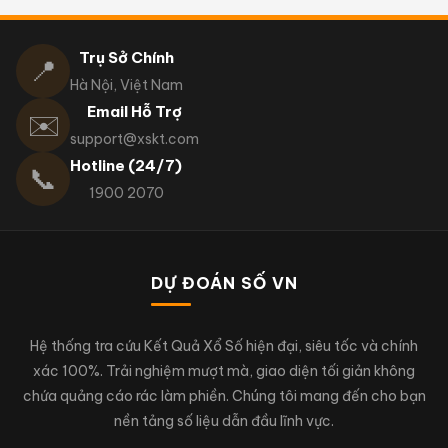
Trụ Sở Chính
📍
Hà Nội, Việt Nam
Email Hỗ Trợ
✉️
support@xskt.com
Hotline (24/7)
📞
1900 2070
DỰ ĐOÁN SỐ VN
Hệ thống tra cứu Kết Quả Xổ Số hiện đại, siêu tốc và chính
xác 100%. Trải nghiệm mượt mà, giao diện tối giản không
chứa quảng cáo rác làm phiền. Chúng tôi mang đến cho bạn
nền tảng số liệu dẫn đầu lĩnh vực.