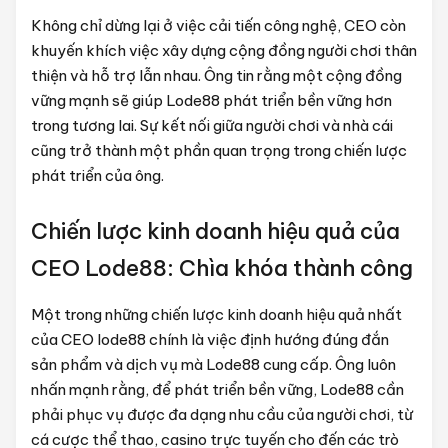
Không chỉ dừng lại ở việc cải tiến công nghệ, CEO còn
khuyến khích việc xây dựng cộng đồng người chơi thân
thiện và hỗ trợ lẫn nhau. Ông tin rằng một cộng đồng
vững mạnh sẽ giúp Lode88 phát triển bền vững hơn
trong tương lai. Sự kết nối giữa người chơi và nhà cái
cũng trở thành một phần quan trọng trong chiến lược
phát triển của ông.
Chiến lược kinh doanh hiệu quả của
CEO Lode88: Chìa khóa thành công
Một trong những chiến lược kinh doanh hiệu quả nhất
của CEO lode88 chính là việc định hướng đúng đắn
sản phẩm và dịch vụ mà Lode88 cung cấp. Ông luôn
nhấn mạnh rằng, để phát triển bền vững, Lode88 cần
phải phục vụ được đa dạng nhu cầu của người chơi, từ
cá cược thể thao, casino trực tuyến cho đến các trò