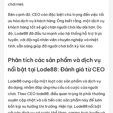
chơi mini.
Bên cạnh đó, CEO còn đặc biệt chú trọng đến việc tối
ưu hóa dịch vụ khách hàng. Ông biết rằng, một dịch vụ
khách hàng tốt sẽ giữ chân người chơi lâu dài hơn. Do
đó, Lode88 đã đầu tư mạnh vào hệ thống hỗ trợ trực
tuyến, với đội ngũ nhân viên chuyên nghiệp và nhiệt
tình, sẵn sàng giúp đỡ người chơi bất kỳ lúc nào.
Phân tích các sản phẩm và dịch vụ
nổi bật tại Lode88: Đánh giá từ CEO
Lode88 cung cấp một loạt các sản phẩm và dịch vụ
đa dạng, nhằm đáp ứng nhu cầu cá cược của người
chơi. Theo CEO lode88, điều quan trọng là phải thường
xuyên cập nhật và cải tiến các sản phẩm này để luôn
bắt kịp xu hướng thị trường. Hiện tại, Lode88 nổi bật
với các dịch vụ cá cược thể thao, casino trực tuyến và