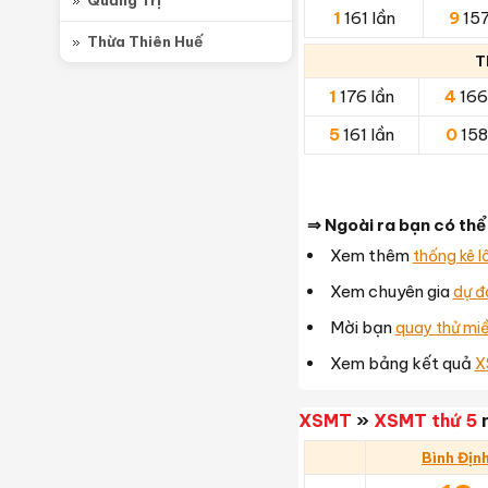
Quảng Trị
1
161 lần
9
157
Thừa Thiên Huế
T
1
176 lần
4
166
5
161 lần
0
158
⇒ Ngoài ra bạn có th
Xem thêm
thống kê l
Xem chuyên gia
dự đ
Mời bạn
quay thử mi
Xem bảng kết quả
X
XSMT
»
XSMT thứ 5
Bình Địn