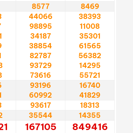
8
8577
8469
3
44066
38393
7
98895
11008
1
34187
35301
9
38854
61565
1
82787
56382
8
93729
14295
8
73616
55721
6
93196
16740
1
60992
41829
3
93617
18313
2
35544
14355
21
167105
849416