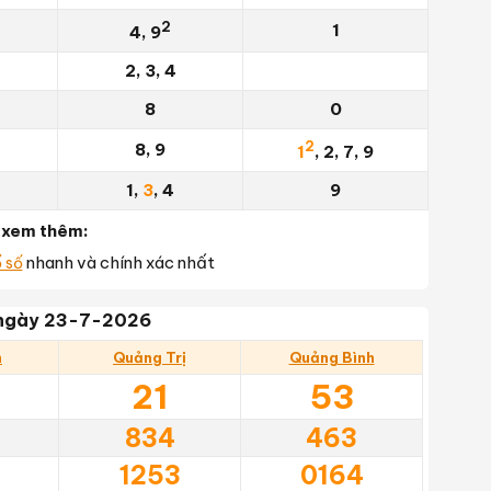
2
1
4, 9
2, 3, 4
8
0
2
8, 9
1
, 2, 7, 9
1,
3
, 4
9
ể xem thêm:
nhanh và chính xác nhất
 số
ngày 23-7-2026
h
Quảng Trị
Quảng Bình
21
53
834
463
6
1253
0164