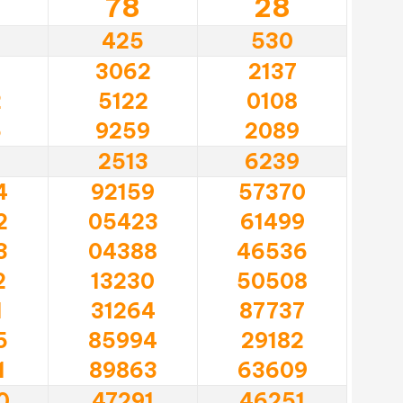
78
28
425
530
3062
2137
2
5122
0108
5
9259
2089
8
2513
6239
4
92159
57370
2
05423
61499
3
04388
46536
2
13230
50508
1
31264
87737
5
85994
29182
1
89863
63609
0
47291
46251