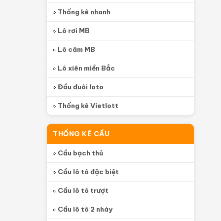
Thống kê nhanh
Lô rơi MB
Lô câm MB
Lô xiên miền Bắc
Đầu đuôi loto
Thống kê Vietlott
THỐNG KÊ CẦU
Cầu bạch thủ
Cầu lô tô đặc biệt
Cầu lô tô trượt
Cầu lô tô 2 nháy