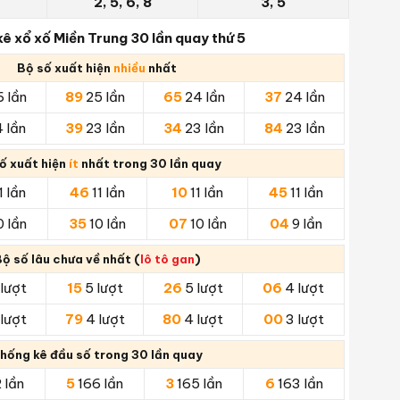
2, 5, 6, 8
3, 5
ê xổ xố Miền Trung 30 lần quay thứ 5
Bộ số xuất hiện
nhiều
nhất
6 lần
89
25 lần
65
24 lần
37
24 lần
 lần
39
23 lần
34
23 lần
84
23 lần
ố xuất hiện
ít
nhất trong 30 lần quay
1 lần
46
11 lần
10
11 lần
45
11 lần
0 lần
35
10 lần
07
10 lần
04
9 lần
ộ số lâu chưa về nhất (
lô tô gan
)
 lượt
15
5 lượt
26
5 lượt
06
4 lượt
 lượt
79
4 lượt
80
4 lượt
00
3 lượt
hống kê đầu số trong 30 lần quay
 lần
5
166 lần
3
165 lần
6
163 lần