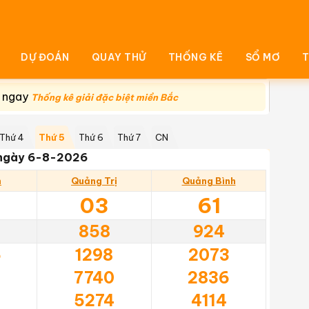
DỰ ĐOÁN
QUAY THỬ
THỐNG KÊ
SỔ MƠ
T
 ngay
Thống kê giải đặc biệt miền Bắc
Thứ 4
Thứ 5
Thứ 6
Thứ 7
CN
ngày 6-8-2026
h
Quảng Trị
Quảng Bình
03
61
858
924
6
1298
2073
7740
2836
5274
4114