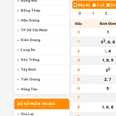
Đồng Nai
Đồng Tháp
0
1
2
Hậu Giang
Đầu
Bình Định
TP Hồ Chí Minh
0
1
Kiên Giang
2
1
3
, 6, 8
Long An
2
1
, 4
Sóc Trăng
3
1, 8, 9
2
Tây Ninh
4
3
Tiền Giang
5
2, 7
6
5
Vũng Tàu
7
XỔ SỐ MIỀN TRUNG
8
1, 6, 8
Gia Lai