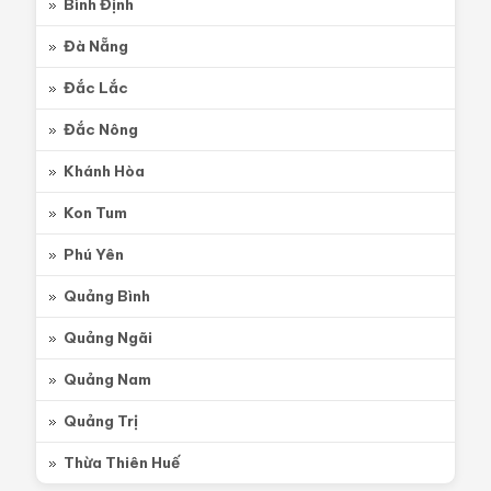
Bình Định
Đà Nẵng
Đắc Lắc
Đắc Nông
Khánh Hòa
Kon Tum
Phú Yên
Quảng Bình
Quảng Ngãi
Quảng Nam
Quảng Trị
Thừa Thiên Huế