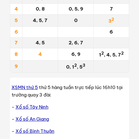
4
0, 8
0, 5, 9
7
2
5
4, 5, 7
0
3
6
6
7
4, 5
2, 6, 7
2
2
8
4
6, 9
1
, 4, 5, 7
2
3
9
0, 1
, 5
XSMN thứ 5
thứ 5 hàng tuần trực tiếp lúc 16h10 tại
trường quay 3 đài:
-
Xổ số Tây Ninh
-
Xổ số An Giang
-
Xổ số Bình Thuận