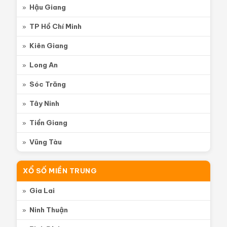
Hậu Giang
TP Hồ Chí Minh
Kiên Giang
Long An
Sóc Trăng
Tây Ninh
Tiền Giang
Vũng Tàu
XỔ SỐ MIỀN TRUNG
Gia Lai
Ninh Thuận