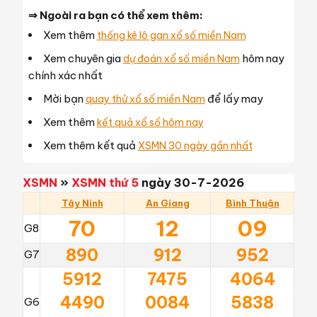
⇒ Ngoài ra bạn có thể xem thêm:
Xem thêm
thống kê lô gan xổ số miền Nam
Xem chuyên gia
hôm nay
dự đoán xổ số miền Nam
chính xác nhất
Mời bạn
để lấy may
quay thử xổ số miền Nam
Xem thêm
kết quả xổ số hôm nay
Xem thêm kết quả
XSMN 30 ngày gần nhất
XSMN
»
XSMN thứ 5
ngày 30-7-2026
Tây Ninh
An Giang
Bình Thuận
70
12
09
G8
890
912
952
G7
5912
7475
4064
4490
0084
5838
G6