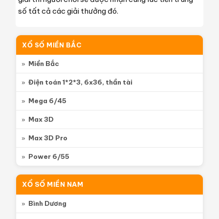
số tất cả các giải thưởng đó.
XỔ SỐ MIỀN BẮC
Miền Bắc
Điện toán 1*2*3, 6x36, thần tài
Mega 6/45
Max 3D
Max 3D Pro
Power 6/55
XỔ SỐ MIỀN NAM
Bình Dương