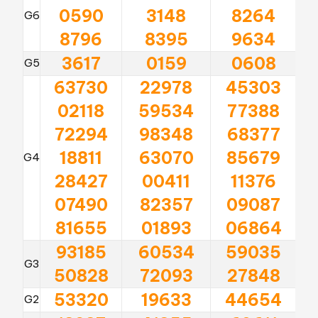
0590
3148
8264
G6
8796
8395
9634
3617
0159
0608
G5
63730
22978
45303
02118
59534
77388
72294
98348
68377
18811
63070
85679
G4
28427
00411
11376
07490
82357
09087
81655
01893
06864
93185
60534
59035
G3
50828
72093
27848
53320
19633
44654
G2