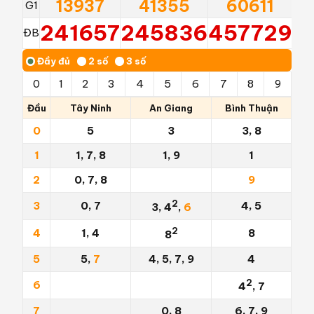
13937
41355
60611
G1
241657
245836
457729
ĐB
0
1
2
3
4
5
6
7
8
9
Đầu
Tây Ninh
An Giang
Bình Thuận
0
5
3
3, 8
1
1, 7, 8
1, 9
1
2
0, 7, 8
9
2
3
0, 7
4, 5
3, 4
,
6
2
4
1, 4
8
8
5
5,
7
4, 5, 7, 9
4
2
6
4
, 7
7
0, 8
6, 7, 9