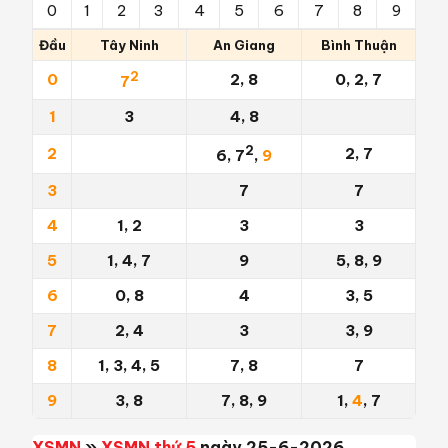
0
1
2
3
4
5
6
7
8
9
Đầu
Tây Ninh
An Giang
Bình Thuận
2
0
2, 8
0, 2, 7
7
1
3
4, 8
2
2
2, 7
6, 7
,
9
3
7
7
4
1, 2
3
3
5
1, 4, 7
9
5, 8, 9
6
0, 8
4
3, 5
7
2, 4
3
3, 9
8
1, 3, 4, 5
7, 8
7
9
3, 8
7, 8, 9
1,
4
, 7
XSMN
»
XSMN thứ 5
ngày 25-6-2026