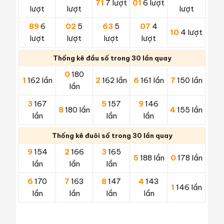
71
7 lượt
01
6 lượt
lượt
lượt
lượt
89
6
02
5
63
5
07
4
10
4 lượt
lượt
lượt
lượt
lượt
Thống kê đầu số trong 30 lần quay
0
180
1
162 lần
2
162 lần
6
161 lần
7
150 lần
lần
3
167
5
157
9
146
8
180 lần
4
155 lần
lần
lần
lần
Thống kê đuôi số trong 30 lần quay
9
154
2
166
3
165
5
188 lần
0
178 lần
lần
lần
lần
6
170
7
163
8
147
4
143
1
146 lần
lần
lần
lần
lần